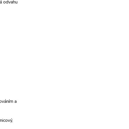
vá odvahu
kováním a
nicový,