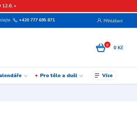
12.6. »
olejte.
+420 777 695 871
Přihlášení
0
0 Kč
Více
kalendáře
Pro tělo a duši