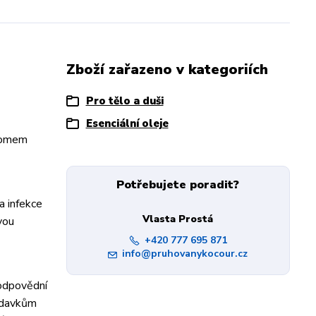
Zboží zařazeno v kategoriích
Pro tělo a duši
Esenciální oleje
tromem
Potřebujete poradit?
a infekce
Vlasta Prostá
vou
+420 777 695 871
info@pruhovanykocour.cz
zodpovědní
žadavkům