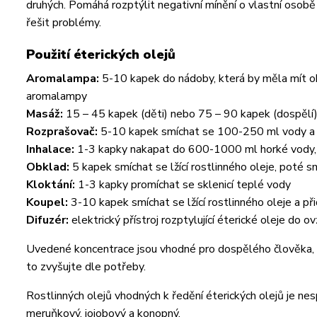
druhých. Pomáhá rozptýlit negativní mínění o vlastní osob
řešit problémy.
Použití éterických olejů
Aromalampa:
5-10 kapek do nádoby, která by měla mít o
aromalampy
Masáž:
15 – 45 kapek (děti) nebo 75 – 90 kapek (dospělí)
Rozprašovač:
5-10 kapek smíchat se 100-250 ml vody a s
Inhalace:
1-3 kapky nakapat do 600-1000 ml horké vody, 
Obklad:
5 kapek smíchat se lžící rostlinného oleje, poté 
Kloktání:
1-3 kapky promíchat se sklenicí teplé vody
Koupel:
3-10 kapek smíchat se lžící rostlinného oleje a př
Difuzér:
elektrický přístroj rozptylující éterické oleje do o
Uvedené koncentrace jsou vhodné pro dospělého člověka, u
to zvyšujte dle potřeby.
Rostlinných olejů vhodných k ředění éterických olejů je ne
meruňkový, jojobový a konopný.