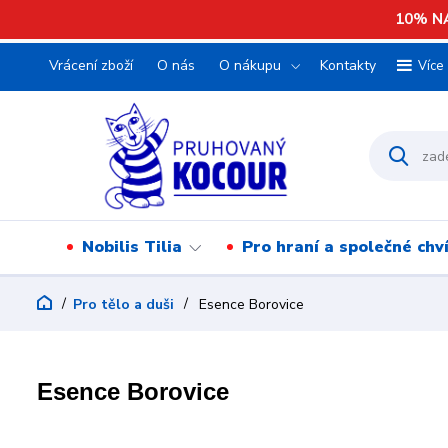
10% NA
Vrácení zboží
O nás
O nákupu
Kontakty
Více
Nobilis Tilia
Pro hraní a společné chv
Pro tělo a duši
Esence Borovice
Esence Borovice