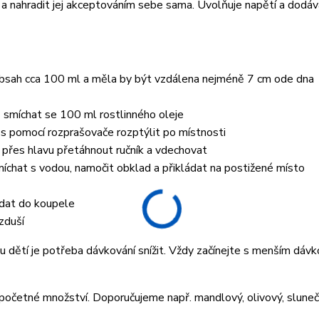
ě a nahradit jej akceptováním sebe sama. Uvolňuje napětí a dodá
bsah cca 100 ml a měla by být vzdálena nejméně 7 cm ode dna
 smíchat se 100 ml rostlinného oleje
 pomocí rozprašovače rozptýlit po místnosti
přes hlavu přetáhnout ručník a vdechovat
smíchat s vodou, namočit obklad a přikládat na postižené místo
idat do koupele
vzduší
 dětí je potřeba dávkování snížit. Vždy začínejte s menším dáv
spočetné množství. Doporučujeme např. mandlový, olivový, sluneč