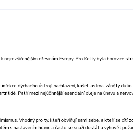
í k nejrozšířenějším dřevinám Evropy. Pro Kelty byla borovice s
infekce dýchacího ústrojí, nachlazení, kašel, astma, záněty dutin 
tritidě. Patří mezi nejúčinnější esenciální oleje na únavu a nervo
ismus. Vhodný pro ty, kteří obviňují sami sebe, a kteří se cítí 
 problém s nastavením hranic a často se snaží dostát a vyhovět po