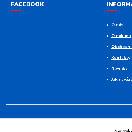
FACEBOOK
INFORM
O nás
O nákupu
Obchodní
Kontakty
Novinky
Jak naváz
Tyto webov