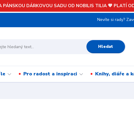
 PÁNSKOU DÁRKOVOU SADU OD NOBILIS TILIA 💙 PLATÍ OD 
Nevíte si rady? Zav
Hledat
íle
Pro radost a inspiraci
Knihy, diáře a 