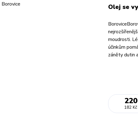
Olej se vy
BoroviceBorov
nejrozšířeněj
moudrosti. Léč
účinkům pomáhá
záněty dutin a
220
182 Kč