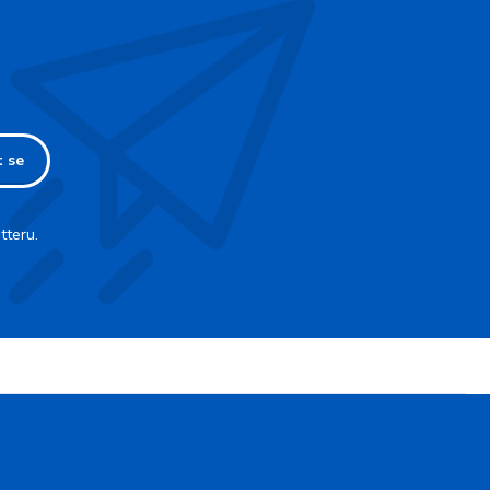
t se
tteru.