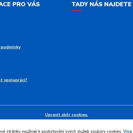
ACE PRO VÁS
TADY NÁS NAJDETE
 podmínky
at spolupráci?
Upravit sběr cookies.
é stránky využívají k poskytování svých služeb soubory cookies.
Více