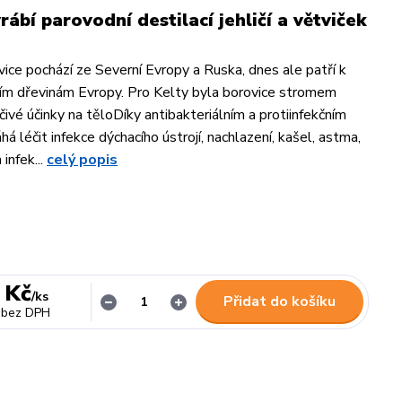
rábí parovodní destilací jehličí a větviček
ice pochází ze Severní Evropy a Ruska, dnes ale patří k
ším dřevinám Evropy. Pro Kelty byla borovice stromem
ivé účinky na těloDíky antibakteriálním a protiinfekčním
 léčit infekce dýchacího ústrojí, nachlazení, kašel, astma,
 infek...
celý popis
 Kč
/
ks
Přidat do košíku
bez DPH