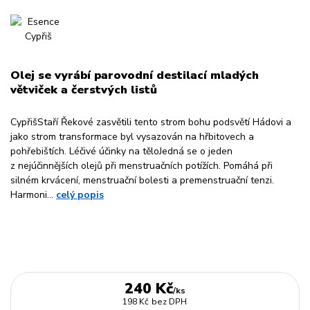
Olej se vyrábí parovodní destilací mladých
větviček a čerstvých listů
CypřišStaří Řekové zasvětili tento strom bohu podsvětí Hádovi a
jako strom transformace byl vysazován na hřbitovech a
pohřebištích. Léčivé účinky na těloJedná se o jeden
z nejúčinnějších olejů při menstruačních potížích. Pomáhá při
silném krvácení, menstruační bolesti a premenstruační tenzi.
Harmoni...
celý popis
240 Kč
/
ks
198 Kč
bez DPH