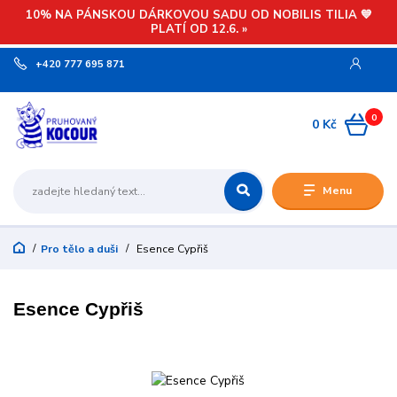
10% NA PÁNSKOU DÁRKOVOU SADU OD NOBILIS TILIA 💙
PLATÍ OD 12.6. »
+420 777 695 871
0
0 Kč
Menu
Pro tělo a duši
Esence Cypřiš
Esence Cypřiš