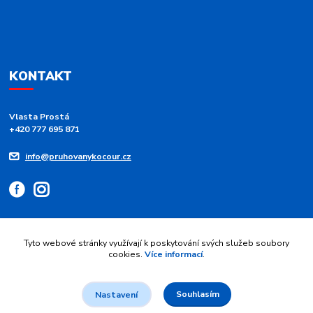
KONTAKT
Vlasta Prostá
+420 777 695 871
info@pruhovanykocour.cz
Tyto webové stránky využívají k poskytování svých služeb soubory
cookies.
Více informací
.
Upravit sběr cookies.
Souhlasím
Nastavení
© 2026 Pruhovaný kocour - modré pruhy 💙 srdce z duhy | Vytvořil
Jan
Maier
.