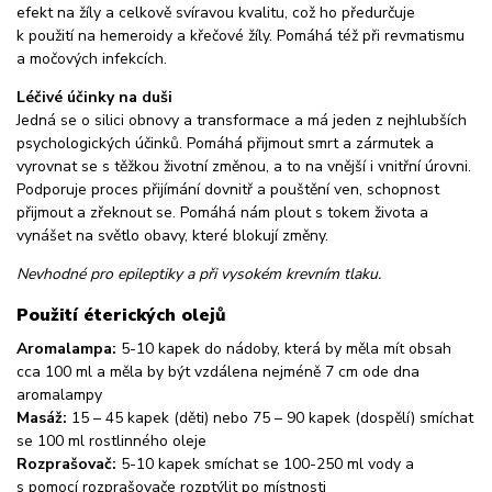
efekt na žíly a celkově svíravou kvalitu, což ho předurčuje
k použití na hemeroidy a křečové žíly. Pomáhá též při revmatismu
a močových infekcích.
Léčivé účinky na duši
Jedná se o silici obnovy a transformace a má jeden z nejhlubších
psychologických účinků. Pomáhá přijmout smrt a zármutek a
vyrovnat se s těžkou životní změnou, a to na vnější i vnitřní úrovni.
Podporuje proces přijímání dovnitř a pouštění ven, schopnost
přijmout a zřeknout se. Pomáhá nám plout s tokem života a
vynášet na světlo obavy, které blokují změny.
Nevhodné pro epileptiky a při vysokém krevním tlaku.
Použití éterických olejů
Aromalampa:
5-10 kapek do nádoby, která by měla mít obsah
cca 100 ml a měla by být vzdálena nejméně 7 cm ode dna
aromalampy
Masáž:
15 – 45 kapek (děti) nebo 75 – 90 kapek (dospělí) smíchat
se 100 ml rostlinného oleje
Rozprašovač:
5-10 kapek smíchat se 100-250 ml vody a
s pomocí rozprašovače rozptýlit po místnosti