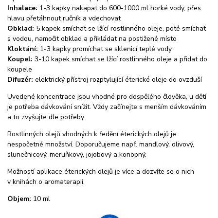
Inhalace:
1-3 kapky nakapat do 600-1000 ml horké vody, přes
hlavu přetáhnout ručník a vdechovat
Obklad:
5 kapek smíchat se lžící rostlinného oleje, poté smíchat
s vodou, namočit obklad a přikládat na postižené místo
Kloktání:
1-3 kapky promíchat se sklenicí teplé vody
Koupel:
3-10 kapek smíchat se lžící rostlinného oleje a přidat do
koupele
Difuzér:
elektrický přístroj rozptylující éterické oleje do ovzduší
Uvedené koncentrace jsou vhodné pro dospělého člověka, u dětí
je potřeba dávkování snížit. Vždy začínejte s menším dávkováním
a to zvyšujte dle potřeby.
Rostlinných olejů vhodných k ředění éterických olejů je
nespočetné množství. Doporučujeme např. mandlový, olivový,
slunečnicový, meruňkový, jojobový a konopný.
Možností aplikace éterických olejů je více a dozvíte se o nich
v knihách o aromaterapii.
Objem:
10 ml