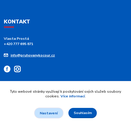
KONTAKT
Vlasta Prostá
+420 777 695 871
info@pruhovanykocour.cz
Tyto webové stránky využívají k poskytování svých služeb soubory
cookies.
Více informací
.
Upravit sběr cookies.
Souhlasím
Nastavení
© 2026 Pruhovaný kocour - modré pruhy 💙 srdce z duhy | Vytvořil
Jan
Maier
.
Vytvořeno na
Eshop-rychle.cz