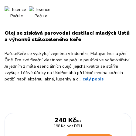
Olej se získává parovodní destilací mladých listů
a výhonků stálozeleného keře
PačuleKeře se vyskytují zejména v Indonézii, Malajsii, Indii a jižní
Číně. Pro své fixační vlastnosti se pačule používá ve voňavkářství.
Je jedním z mála esenciálních olejů, jejichž kvalita se stářím
zvyšuje. Léčivé účinky na těloPomáhá při léčbě mnoha kožních
potíží, např. ekzému, akné, lupenky a o...
celý popis
240 Kč
/
ks
198 Kč
bez DPH