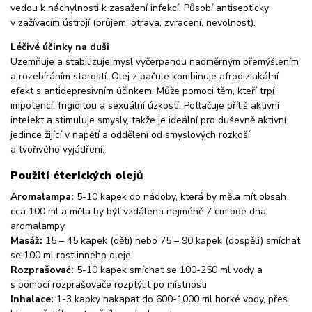
vedou k náchylnosti k zasažení infekcí. Působí antisepticky
v zažívacím ústrojí (průjem, otrava, zvracení, nevolnost).
Léčivé účinky na duši
Uzemňuje a stabilizuje mysl vyčerpanou nadměrným přemýšlením
a rozebíráním starostí. Olej z pačule kombinuje afrodiziakální
efekt s antidepresivním účinkem. Může pomoci těm, kteří trpí
impotencí, frigiditou a sexuální úzkostí. Potlačuje příliš aktivní
intelekt a stimuluje smysly, takže je ideální pro duševně aktivní
jedince žijící v napětí a oddělení od smyslových rozkoší
a tvořivého vyjádření.
Použití éterických olejů
Aromalampa:
5-10 kapek do nádoby, která by měla mít obsah
cca 100 ml a měla by být vzdálena nejméně 7 cm ode dna
aromalampy
Masáž:
15 – 45 kapek (děti) nebo 75 – 90 kapek (dospělí) smíchat
se 100 ml rostlinného oleje
Rozprašovač:
5-10 kapek smíchat se 100-250 ml vody a
s pomocí rozprašovače rozptýlit po místnosti
Inhalace:
1-3 kapky nakapat do 600-1000 ml horké vody, přes