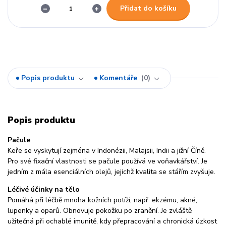
Přidat do košíku
Popis produktu
Komentáře
0
Popis produktu
Pačule
Keře se vyskytují zejména v Indonézii, Malajsii, Indii a jižní Číně.
Pro své fixační vlastnosti se pačule používá ve voňavkářství. Je
jedním z mála esenciálních olejů, jejichž kvalita se stářím zvyšuje.
Léčivé účinky na tělo
Pomáhá při léčbě mnoha kožních potíží, např. ekzému, akné,
lupenky a oparů. Obnovuje pokožku po zranění. Je zvláště
užitečná při ochablé imunitě, kdy přepracování a chronická úzkost