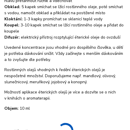
hlavu přetáhnout ručník a vdechovat
Obklad:
5 kapek smíchat se lžící rostlinného oleje, poté smíchat
s vodou, namočit obklad a přikládat na postižené místo
Kloktání:
1-3 kapky promíchat se sklenicí teplé vody
Koupel:
3-10 kapek smíchat se lžící rostlinného oleje a přidat do
koupele
Difuzér:
elektrický přístroj rozptylující éterické oleje do ovzduší
Uvedené koncentrace jsou vhodné pro dospělého člověka, u dětí
je potřeba dávkování snížit. Vždy začínejte s menším dávkováním
a to zvyšujte dle potřeby.
Rostlinných olejů vhodných k ředění éterických olejů je
nespočetné množství. Doporučujeme např. mandlový, olivový,
slunečnicový, meruňkový, jojobový a konopný.
Možností aplikace éterických olejů je více a dozvíte se o nich
v knihách o aromaterapii.
Objem:
10 ml