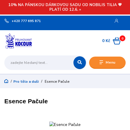
10% NA PÁNSKOU DÁRKOVOU SADU OD NOBILIS TILIA 💙
PLATÍ OD 12.6. »
+420 777 695 871
0
0 Kč
Menu
Pro tělo a duši
Esence Pačule
Esence Pačule