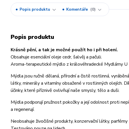
Popis produktu
Komentáře
0
Popis produktu
Krásně pění, a tak je možné použít ho i při holení.
Obsahuje esenciální oleje cedr, šalvěj a pačuli.
Aroma-terapeutické mýdlo z královéhradecké Mydlárny U 
Mýdla jsou ručně dělaná, přírodní a čistě rostlinná, vyrá
látky, minerály a vitamíny obsažené v rostlinných olejích. D
účinky, které příznivě ovlivňují naše smysly, tělo a duši.
Mýdla podporují pružnost pokožky a její odolnost proti nepř
a regenerují.
Neobsahuje živočišné produkty, konzervační látky, parfémy 
Testováno pouze na lidech.