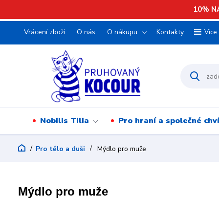
10% NA
Vrácení zboží
O nás
O nákupu
Kontakty
Více
Nobilis Tilia
Pro hraní a společné chv
Pro tělo a duši
Mýdlo pro muže
Mýdlo pro muže