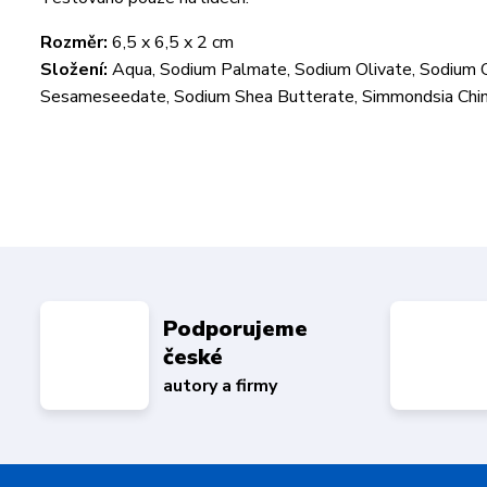
Rozměr:
6,5 x 6,5 x 2 cm
Složení:
Aqua, Sodium Palmate, Sodium Olivate, Sodium 
Sesameseedate, Sodium Shea Butterate, Simmondsia Chine
Podporujeme
české
autory a firmy