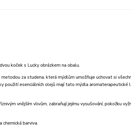
dvou koček s Lucky obrázkem na obalu.
běná metodou za studena, která mýdlům umožňuje uchovat si všech
íky použití esenciálních olejů mají tato mýdla aromaterapeutické 
íznivým vnějším vlivům, zabraňují jejímu vysušování, pokožku vyživ
a chemická barviva.