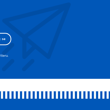
t se
tteru.