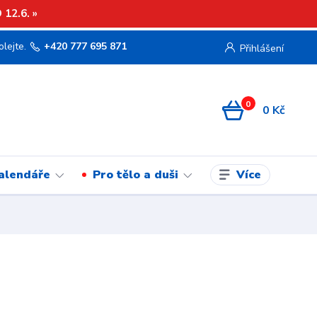
12.6. »
olejte.
+420 777 695 871
Přihlášení
0
0 Kč
Více
kalendáře
Pro tělo a duši