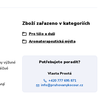
Zboží zařazeno v kategoriích
Pro tělo a duši
Aromaterapeutická mýdla
Potřebujete poradit?
ny výživné
léčivé
Vlasta Prostá
+420 777 695 871
ují
info@pruhovanykocour.cz