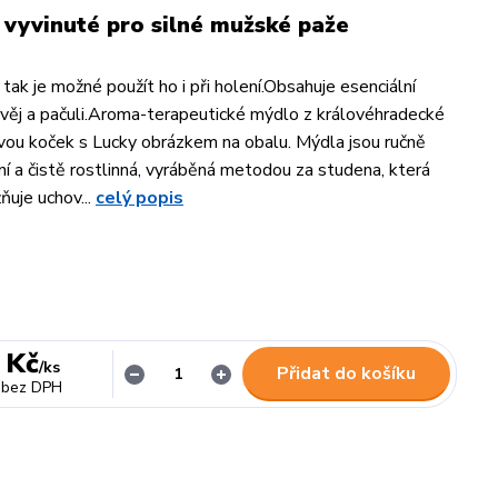
 vyvinuté pro silné mužské paže
 tak je možné použít ho i při holení.Obsahuje esenciální
alvěj a pačuli.Aroma-terapeutické mýdlo z královéhradecké
ou koček s Lucky obrázkem na obalu. Mýdla jsou ručně
ní a čistě rostlinná, vyráběná metodou za studena, která
uje uchov...
celý popis
 Kč
/
ks
Přidat do košíku
bez DPH