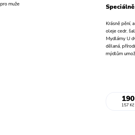
Speciálně
Krásně pění, a
oleje cedr, š
Mydlárny U dv
dělaná, přírod
mýdlům umožň
190
157 Kč