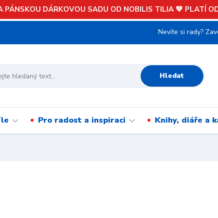
 PÁNSKOU DÁRKOVOU SADU OD NOBILIS TILIA 💙 PLATÍ OD 
Nevíte si rady? Zav
Hledat
íle
Pro radost a inspiraci
Knihy, diáře a 