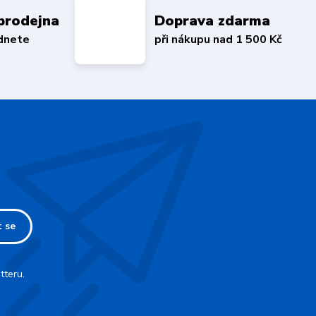
prodejna
Doprava zdarma
édnete
při nákupu nad 1 500 Kč
t se
tteru.