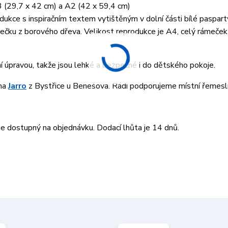
3 (29,7 x 42 cm) a A2 (42 x 59,4 cm)
ukce s inspiračním textem vytištěným v dolní části bílé paspart
ku z borového dřeva. Velikost reprodukce je A4, celý rámeček 
ní úpravou, takže jsou lehké a bezpečné i do dětského pokoje.
rma
Jarro
z Bystřice u Benešova. Rádi podporujeme místní řemesln
 dostupný na objednávku. Dodací lhůta je 14 dnů.