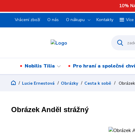
10% NA
Vrácení zboží
O nás
O nákupu
Kontakty
Více
Nobilis Tilia
Pro hraní a společné chv
Lucie Ernestová
Obrázky
Cesta k sobě
Obrázek 
Obrázek Anděl strážný