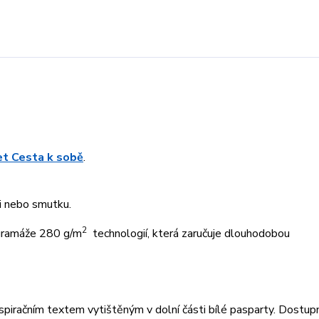
ret Cesta k sobě
.
ti nebo smutku.
2
 gramáže 280 g/m
technologií, která zaručuje dlouhodobou
piračním textem vytištěným v dolní části bílé pasparty. Dostup