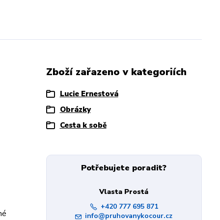
Zboží zařazeno v kategoriích
Lucie Ernestová
Obrázky
Cesta k sobě
Potřebujete poradit?
Vlasta Prostá
+420 777 695 871
né
info@pruhovanykocour.cz