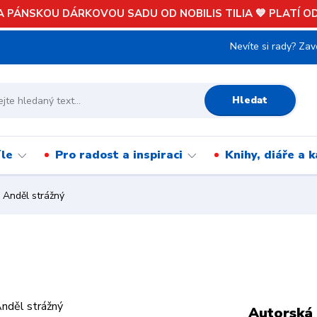
 PÁNSKOU DÁRKOVOU SADU OD NOBILIS TILIA 💙 PLATÍ OD 
Nevíte si rady? Zav
Hledat
íle
Pro radost a inspiraci
Knihy, diáře a 
Anděl strážný
Autorská 