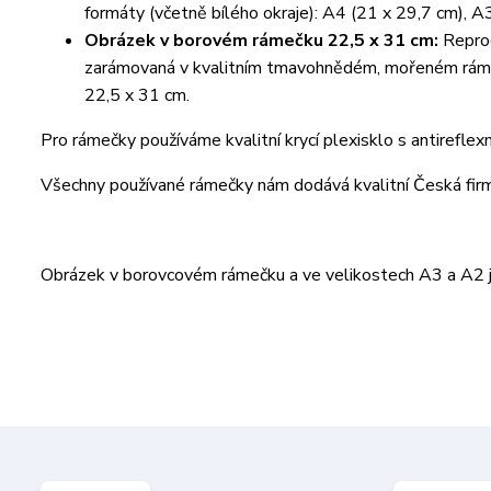
formáty (včetně bílého okraje): A4 (21 x 29,7 cm), A
Obrázek v borovém rámečku 22,5 x 31 cm:
Reprod
zarámovaná v kvalitním tmavohnědém, mořeném rámeč
22,5 x 31 cm.
Pro rámečky používáme kvalitní krycí plexisklo s antireflex
Všechny používané rámečky nám dodává kvalitní Česká fi
Obrázek v borovcovém rámečku a ve velikostech A3 a A2 je