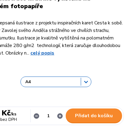
ém fotopapíře
psaná ilustrace z projektu inspiračních karet Cesta k sobě.
 Zavolej svého Anděla strážného ve chvílích strachu,
smutku. Ilustrace je kvalitně vytištěná na polomatném
amáže 280 g/m2 technologií, která zaručuje dlouhodobou
t. Obrázky n...
celý popis
 Kč
/
ks
Přidat do košíku
bez DPH