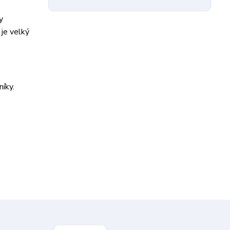
y
je velký
íky.