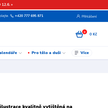
12.6. »
olejte.
+420 777 695 871
Přihlášení
0
0 Kč
Více
kalendáře
Pro tělo a duši
ilustrace kvalitně vytištěná na