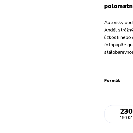
polomatn
Autorsky pode
Anděl strážný
úzkosti nebo 
fotopapíře gr
stálobarevnos
Formát
230
190 Kč