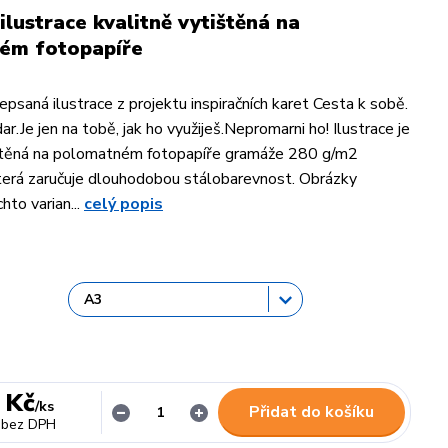
ilustrace kvalitně vytištěná na
ém fotopapíře
psaná ilustrace z projektu inspiračních karet Cesta k sobě.
ar.Je jen na tobě, jak ho využiješ.Nepromarni ho! Ilustrace je
ištěná na polomatném fotopapíře gramáže 280 g/m2
která zaručuje dlouhodobou stálobarevnost. Obrázky
hto varian...
celý popis
 Kč
/
ks
Přidat do košíku
bez DPH