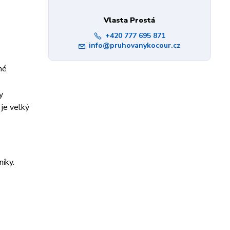
Vlasta Prostá
+420 777 695 871
info@pruhovanykocour.cz
né
y
je velký
íky.