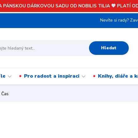
 PÁNSKOU DÁRKOVOU SADU OD NOBILIS TILIA 💙 PLATÍ OD 
Nevíte si rady? Zav
Hledat
íle
Pro radost a inspiraci
Knihy, diáře a 
 Čas