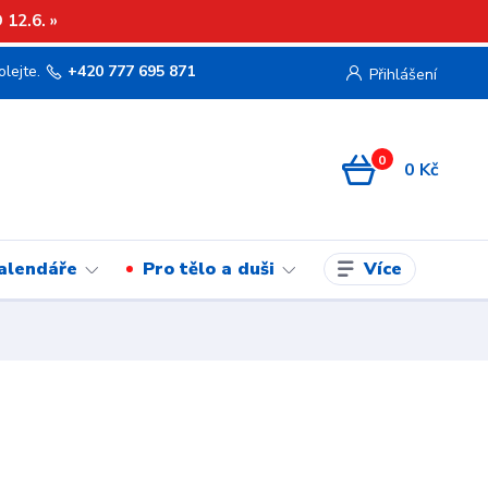
12.6. »
olejte.
+420 777 695 871
Přihlášení
0
0 Kč
Více
kalendáře
Pro tělo a duši