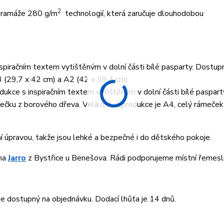
2
 gramáže 280 g/m
technologií, která zaručuje dlouhodobou
piračním textem vytištěným v dolní části bílé pasparty. Dostup
3 (29,7 x 42 cm) a A2 (42 x 59,4 cm)
ukce s inspiračním textem vytištěným v dolní části bílé paspart
ku z borového dřeva. Velikost reprodukce je A4, celý rámeček 
ní úpravou, takže jsou lehké a bezpečné i do dětského pokoje.
rma
Jarro
z Bystřice u Benešova. Rádi podporujeme místní řemesln
 dostupný na objednávku. Dodací lhůta je 14 dnů.