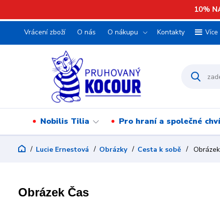
10% NA
Vrácení zboží
O nás
O nákupu
Kontakty
Více
Nobilis Tilia
Pro hraní a společné chv
Lucie Ernestová
Obrázky
Cesta k sobě
Obrázek
Obrázek Čas