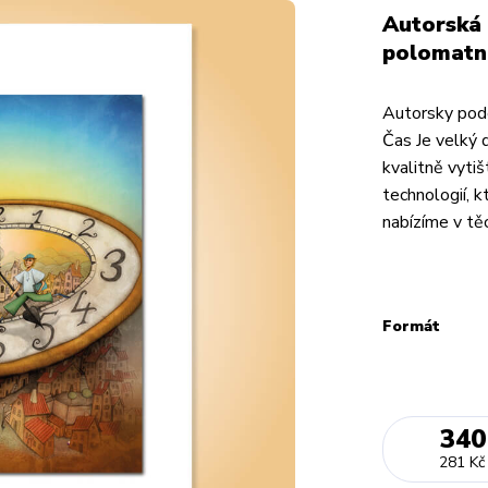
Autorská 
polomatn
Autorsky pode
Čas Je velký d
kvalitně vyt
technologií, 
nabízíme v těc
Formát
340
281 Kč