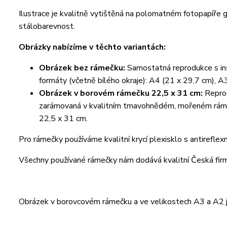
Ilustrace je kvalitně vytištěná na polomatném fotopapíře
stálobarevnost.
Obrázky nabízíme v těchto variantách:
Obrázek bez rámečku:
Samostatná reprodukce s ins
formáty (včetně bílého okraje): A4 (21 x 29,7 cm), A
Obrázek v borovém rámečku 22,5 x 31 cm:
Reprod
zarámovaná v kvalitním tmavohnědém, mořeném rámeč
22,5 x 31 cm.
Pro rámečky používáme kvalitní krycí plexisklo s antireflex
Všechny používané rámečky nám dodává kvalitní Česká fi
Obrázek v borovcovém rámečku a ve velikostech A3 a A2 je