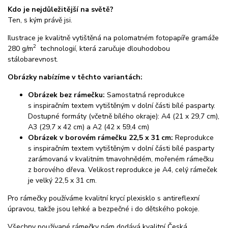
Kdo je nejdůležitější na světě?
Ten, s kým právě jsi.
Ilustrace je kvalitně vytištěná na polomatném fotopapíře gramáže
2
280 g/m
technologií, která zaručuje dlouhodobou
stálobarevnost.
Obrázky nabízíme v těchto variantách:
Obrázek bez rámečku:
Samostatná reprodukce
s inspiračním textem vytištěným v dolní části bílé pasparty.
Dostupné formáty (včetně bílého okraje): A4 (21 x 29,7 cm),
A3 (29,7 x 42 cm) a A2 (42 x 59,4 cm)
Obrázek v borovém rámečku 22,5 x 31 cm:
Reprodukce
s inspiračním textem vytištěným v dolní části bílé pasparty
zarámovaná v kvalitním tmavohnědém, mořeném rámečku
z borového dřeva. Velikost reprodukce je A4, celý rámeček
je velký 22,5 x 31 cm.
Pro rámečky používáme kvalitní krycí plexisklo s antireflexní
úpravou, takže jsou lehké a bezpečné i do dětského pokoje.
Všechny používané rámečky nám dodává kvalitní Česká