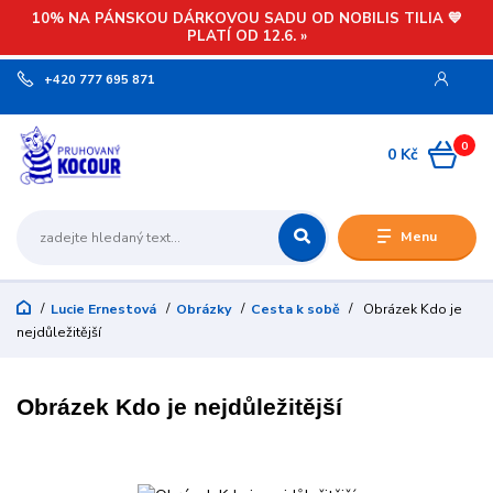
10% NA PÁNSKOU DÁRKOVOU SADU OD NOBILIS TILIA 💙
PLATÍ OD 12.6. »
+420 777 695 871
0
0 Kč
Menu
Lucie Ernestová
Obrázky
Cesta k sobě
Obrázek Kdo je
nejdůležitější
Obrázek Kdo je nejdůležitější