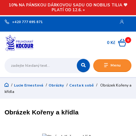
10% NA PÁNSKOU DÁRKOVOU SADU OD NOBILIS TILIA 💙
PLATÍ OD 12.6. »
+420 777 695 871
0
0 Kč
Menu
Lucie Ernestová
Obrázky
Cesta k sobě
Obrázek Kořeny a
křídla
Obrázek Kořeny a křídla