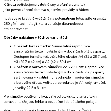
K životu potřebujeme vzletné sny a přání zrovna tak
jako pevné zázemí domova s jasnými pravidly a řádem.
Ilustrace je kvalitně vytištěná na polomatném fotopapíře gramáže
2
280 g/m
technologií, která zaručuje dlouhodobou
stálobarevnost.
Obrázky nabízíme v těchto variantách:
Obrázek bez rámečku:
Samostatná reprodukce
s inspiračním textem vytištěným v dolní části bílé pasparty.
Dostupné formáty (včetně bílého okraje): A4 (21 x 29,7 cm),
A3 (29,7 x 42 cm) a A2 (42 x 59,4 cm)
Obrázek v borovém rámečku 22,5 x 31 cm:
Reprodukce
s inspiračním textem vytištěným v dolní části bílé pasparty
zarámovaná v kvalitním tmavohnědém, mořeném rámečku
z borového dřeva. Velikost reprodukce je A4, celý rámeček
je velký 22,5 x 31 cm.
Pro rámečky používáme kvalitní krycí plexisklo s antireflexní
úpravou, takže jsou lehké a bezpečné i do dětského pokoje.
Všechny používané rámečky nám dodává kvalitní Česká