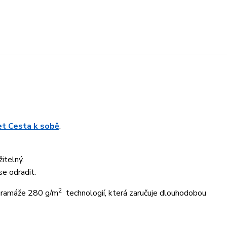
ret Cesta k sobě
.
itelný.
se odradit.
2
 gramáže 280 g/m
technologií, která zaručuje dlouhodobou