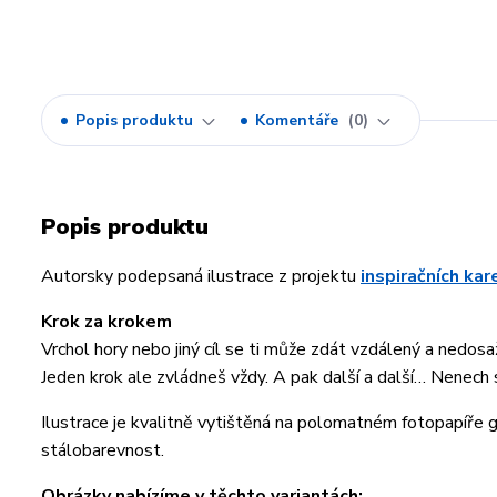
Popis produktu
Komentáře
0
Popis produktu
Autorsky podepsaná ilustrace z projektu
inspiračních ka
Krok za krokem
Vrchol hory nebo jiný cíl se ti může zdát vzdálený a nedosaž
Jeden krok ale zvládneš vždy. A pak další a další… Nenech 
Ilustrace je kvalitně vytištěná na polomatném fotopapíře
stálobarevnost.
Obrázky nabízíme v těchto variantách: