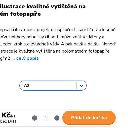
ilustrace kvalitně vytištěná na
ém fotopapíře
psaná ilustrace z projektu inspiračních karet Cesta k sobě.
mVrchol hory nebo jiný cíl se ti může zdát vzdálený a
.Jeden krok ale zvládneš vždy. A pak další a další… Nenech
lustrace je kvalitně vytištěná na polomatném fotopapíře
g/m2 ...
celý popis
 Kč
/
ks
Přidat do košíku
bez DPH