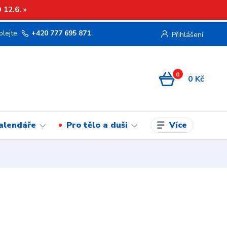
12.6. »
olejte.
+420 777 695 871
Přihlášení
0
0 Kč
Více
kalendáře
Pro tělo a duši