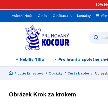
10% NA
Vrácení zboží
O nás
O nákupu
Kontakty
Více
Nobilis Tilia
Pro hraní a společné chv
Lucie Ernestová
Obrázky
Cesta k sobě
Obrázek 
Obrázek Krok za krokem