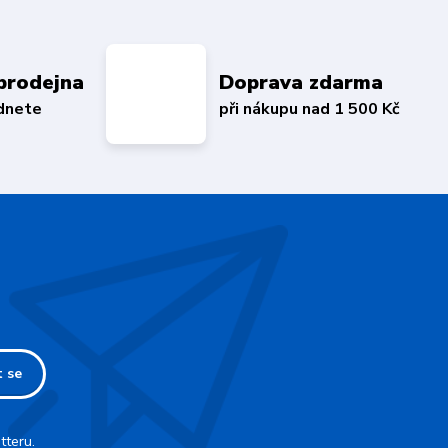
prodejna
Doprava zdarma
édnete
při nákupu nad 1 500 Kč
t se
tteru.