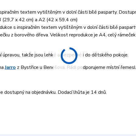
piračním textem vytištěným v dolní části bílé pasparty. Dostup
3 (29,7 x 42 cm) a A2 (42 x 59,4 cm)
ukce s inspiračním textem vytištěným v dolní části bílé paspart
ku z borového dřeva. Velikost reprodukce je A4, celý rámeček 
ní úpravou, takže jsou lehké a bezpečné i do dětského pokoje.
rma
Jarro
z Bystřice u Benešova. Rádi podporujeme místní řemesln
 dostupný na objednávku. Dodací lhůta je 14 dnů.