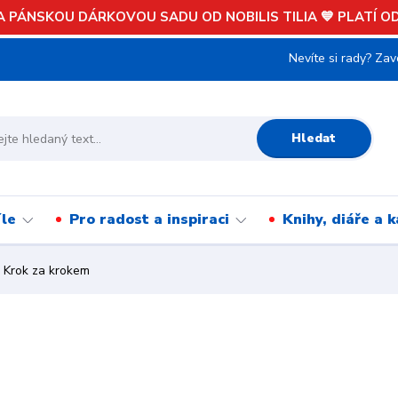
 PÁNSKOU DÁRKOVOU SADU OD NOBILIS TILIA 💙 PLATÍ OD 
Nevíte si rady? Zav
Hledat
íle
Pro radost a inspiraci
Knihy, diáře a 
Krok za krokem