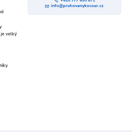
+420 777 695 871
info@pruhovanykocour.cz
né
y
je velký
íky.