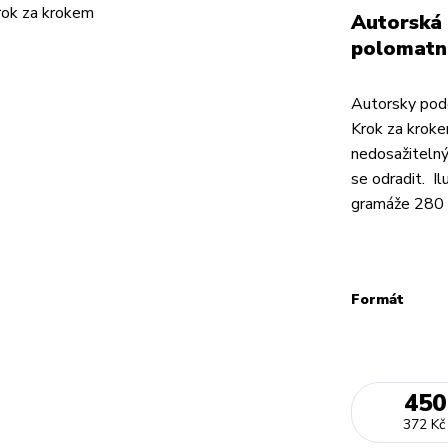
Autorská 
polomatn
Autorsky pode
Krok za kroke
nedosažitelný
se odradit. I
gramáže 280 
Formát
450
372 Kč