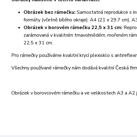
Obrázek bez rámečku:
Samostatná reprodukce s ins
formáty (včetně bílého okraje): A4 (21 x 29,7 cm), A
Obrázek v borovém rámečku 22,5 x 31 cm:
Reprod
zarámovaná v kvalitním tmavohnědém, mořeném rámeč
22,5 x 31 cm.
Pro rámečky používáme kvalitní krycí plexisklo s antireflex
Všechny používané rámečky nám dodává kvalitní Česká fi
Obrázek v borovcovém rámečku a ve velikostech A3 a A2 je