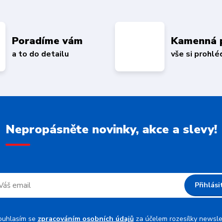
Poradíme vám
Kamenná 
a to do detailu
vše si prohl
Nepropásněte novinky, akce a slevy!
Přihlási
ouhlasím se
zpracováním osobních údajů
za účelem rozesílky newsle