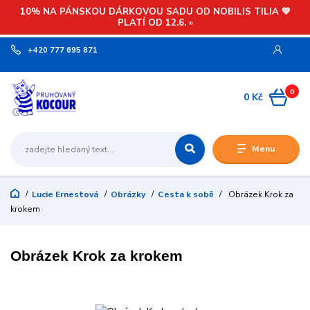
10% NA PÁNSKOU DÁRKOVOU SADU OD NOBILIS TILIA 💙
PLATÍ OD 12.6. »
+420 777 695 871
0
0 Kč
Menu
Lucie Ernestová
Obrázky
Cesta k sobě
Obrázek Krok za
krokem
Obrázek Krok za krokem