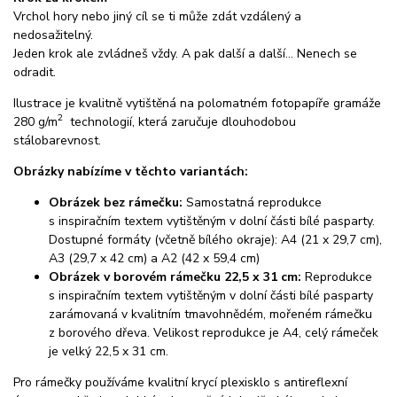
Vrchol hory nebo jiný cíl se ti může zdát vzdálený a
nedosažitelný.
Jeden krok ale zvládneš vždy. A pak další a další… Nenech se
odradit.
Ilustrace je kvalitně vytištěná na polomatném fotopapíře gramáže
2
280 g/m
technologií, která zaručuje dlouhodobou
stálobarevnost.
Obrázky nabízíme v těchto variantách:
Obrázek bez rámečku:
Samostatná reprodukce
s inspiračním textem vytištěným v dolní části bílé pasparty.
Dostupné formáty (včetně bílého okraje): A4 (21 x 29,7 cm),
A3 (29,7 x 42 cm) a A2 (42 x 59,4 cm)
Obrázek v borovém rámečku 22,5 x 31 cm:
Reprodukce
s inspiračním textem vytištěným v dolní části bílé pasparty
zarámovaná v kvalitním tmavohnědém, mořeném rámečku
z borového dřeva. Velikost reprodukce je A4, celý rámeček
je velký 22,5 x 31 cm.
Pro rámečky používáme kvalitní krycí plexisklo s antireflexní