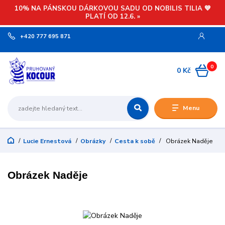
10% NA PÁNSKOU DÁRKOVOU SADU OD NOBILIS TILIA 💙
PLATÍ OD 12.6. »
+420 777 695 871
0
0 Kč
Menu
Lucie Ernestová
Obrázky
Cesta k sobě
Obrázek Naděje
Obrázek Naděje