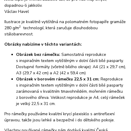
dopadnou-li jakkoliv.
Václav Havel
Ilustrace je kvalitně vytištěná na polomatném fotopapíře gramáže
2
280 g/m
technologií, která zaručuje dlouhodobou
stálobarevnost.
Obrázky nabízíme v těchto variantách:
Obrázek bez rámečku:
Samostatná reprodukce
s inspiračním textem vytištěným v dolní části bílé pasparty.
Dostupné formáty (včetně bílého okraje): A4 (21 x 29,7 cm),
A3 (29,7 x 42 cm) a A2 (42 x 59,4 cm)
Obrázek v borovém rámečku 22,5 x 31 cm:
Reprodukce
s inspiračním textem vytištěným v dolní části bílé pasparty
zarámovaná v kvalitním tmavohnědém, mořeném rámečku
z borového dřeva. Velikost reprodukce je A4, celý rámeček
je velký 22,5 x 31 cm.
Pro rámečky používáme kvalitní krycí plexisklo s antireflexní
úpravou, takže jsou lehké a bezpečné i do dětského pokoje.
Všechny používané rámečky nám dodává kvalitní Česká