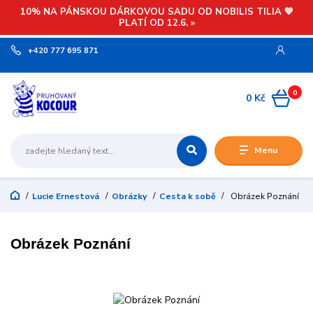
10% NA PÁNSKOU DÁRKOVOU SADU OD NOBILIS TILIA 💙
PLATÍ OD 12.6. »
+420 777 695 871
0
0 Kč
Menu
Lucie Ernestová
Obrázky
Cesta k sobě
Obrázek Poznání
Obrázek Poznání