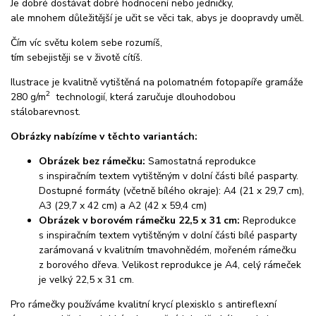
Je dobré dostávat dobré hodnocení nebo jedničky,
ale mnohem důležitější je učit se věci tak, abys je doopravdy uměl.
Čím víc světu kolem sebe rozumíš,
tím sebejistěji se v životě cítíš.
Ilustrace je kvalitně vytištěná na polomatném fotopapíře gramáže
2
280 g/m
technologií, která zaručuje dlouhodobou
stálobarevnost.
Obrázky nabízíme v těchto variantách:
Obrázek bez rámečku:
Samostatná reprodukce
s inspiračním textem vytištěným v dolní části bílé pasparty.
Dostupné formáty (včetně bílého okraje): A4 (21 x 29,7 cm),
A3 (29,7 x 42 cm) a A2 (42 x 59,4 cm)
Obrázek v borovém rámečku 22,5 x 31 cm:
Reprodukce
s inspiračním textem vytištěným v dolní části bílé pasparty
zarámovaná v kvalitním tmavohnědém, mořeném rámečku
z borového dřeva. Velikost reprodukce je A4, celý rámeček
je velký 22,5 x 31 cm.
Pro rámečky používáme kvalitní krycí plexisklo s antireflexní