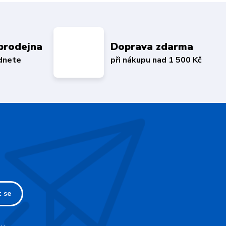
prodejna
Doprava zdarma
édnete
při nákupu nad 1 500 Kč
t se