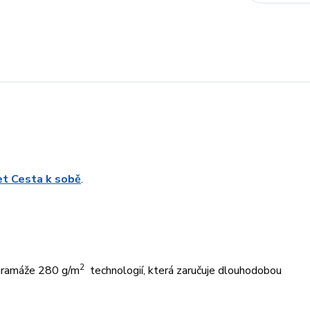
ret Cesta k sobě
.
2
 gramáže 280 g/m
technologií, která zaručuje dlouhodobou