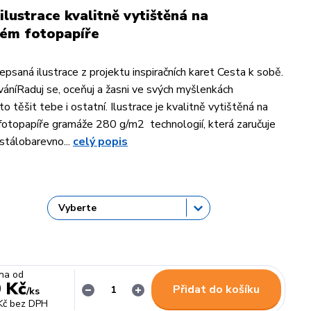
ilustrace kvalitně vytištěná na
ém fotopapíře
psaná ilustrace z projektu inspiračních karet Cesta k sobě.
áníRaduj se, oceňuj a žasni ve svých myšlenkách
to těšit tebe i ostatní. Ilustrace je kvalitně vytištěná na
otopapíře gramáže 280 g/m2 technologií, která zaručuje
stálobarevno...
celý popis
na od
 Kč
Přidat do košíku
/
ks
Kč
bez DPH