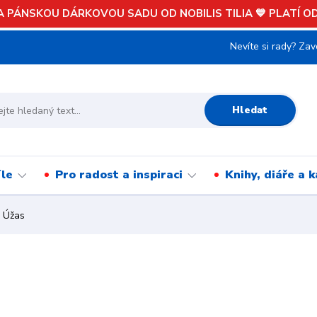
 PÁNSKOU DÁRKOVOU SADU OD NOBILIS TILIA 💙 PLATÍ OD 
Nevíte si rady? Zav
Hledat
íle
Pro radost a inspiraci
Knihy, diáře a 
 Úžas