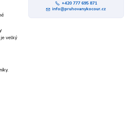
+420 777 695 871
info@pruhovanykocour.cz
né
y
je velký
íky.