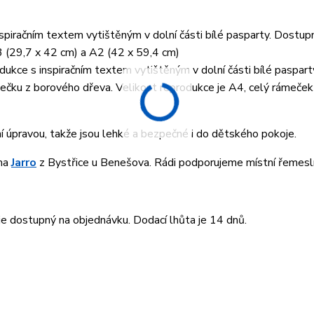
piračním textem vytištěným v dolní části bílé pasparty. Dostup
3 (29,7 x 42 cm) a A2 (42 x 59,4 cm)
ukce s inspiračním textem vytištěným v dolní části bílé paspart
ku z borového dřeva. Velikost reprodukce je A4, celý rámeček 
ní úpravou, takže jsou lehké a bezpečné i do dětského pokoje.
rma
Jarro
z Bystřice u Benešova. Rádi podporujeme místní řemesln
 dostupný na objednávku. Dodací lhůta je 14 dnů.