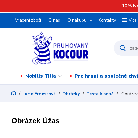
10% NA
Vrácení zboží
O nás
O nákupu
Kontakty
Více
Nobilis Tilia
Pro hraní a společné chv
Lucie Ernestová
Obrázky
Cesta k sobě
Obrázek
Obrázek Úžas