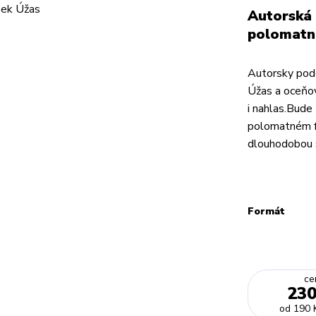
Autorská 
polomatn
Autorsky pode
Úžas a oceňov
i nahlas.Bude 
polomatném f
dlouhodobou 
Formát
ce
230
od
190 