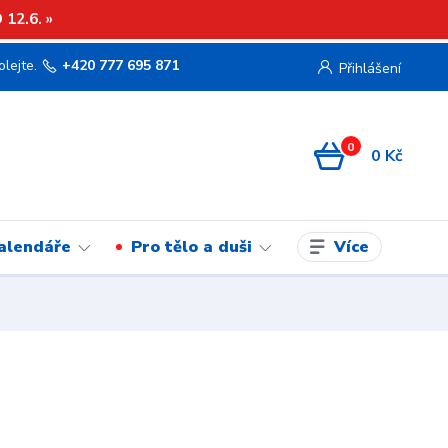
12.6. »
olejte.
+420 777 695 871
Přihlášení
0
0 Kč
Více
kalendáře
Pro tělo a duši