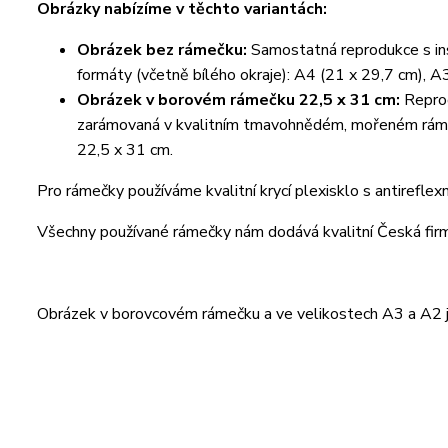
Obrázky nabízíme v těchto variantách:
Obrázek bez rámečku:
Samostatná reprodukce s ins
formáty (včetně bílého okraje): A4 (21 x 29,7 cm), A
Obrázek v borovém rámečku 22,5 x 31 cm:
Reprod
zarámovaná v kvalitním tmavohnědém, mořeném rámeč
22,5 x 31 cm.
Pro rámečky používáme kvalitní krycí plexisklo s antireflex
Všechny používané rámečky nám dodává kvalitní Česká fi
Obrázek v borovcovém rámečku a ve velikostech A3 a A2 je