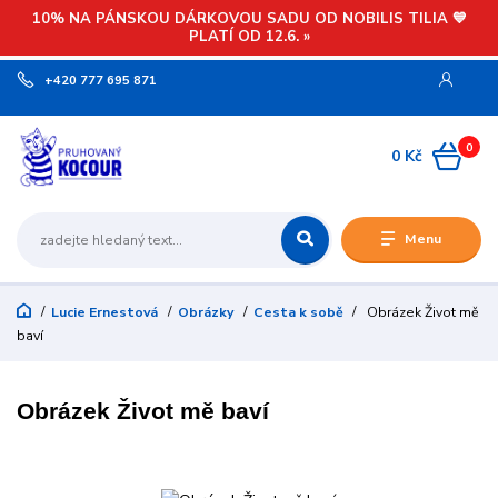
10% NA PÁNSKOU DÁRKOVOU SADU OD NOBILIS TILIA 💙
PLATÍ OD 12.6. »
+420 777 695 871
0
0 Kč
Menu
Lucie Ernestová
Obrázky
Cesta k sobě
Obrázek Život mě
baví
Obrázek Život mě baví