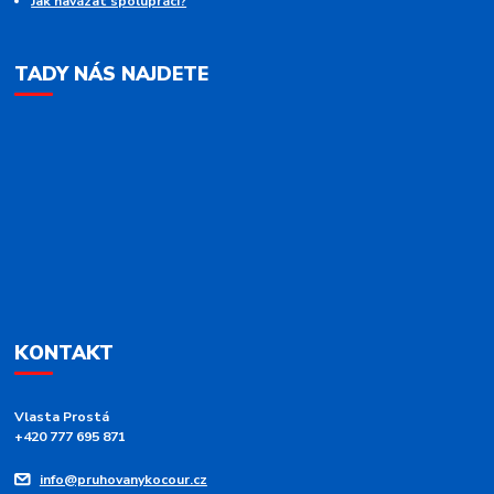
Jak navázat spolupráci?
TADY NÁS NAJDETE
KONTAKT
Vlasta Prostá
+420 777 695 871
info@pruhovanykocour.cz