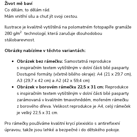
Život mě baví
Co dělám, to dělám rád.
Mám vnitřní sílu a chuť jít svoji cestou.
Ilustrace je kvalitně vytištěná na polomatném fotopapíře gramáže
2
280 g/m
technologií, která zaručuje dlouhodobou
stálobarevnost.
Obrázky nabízíme v těchto variantách:
Obrázek bez rámečku:
Samostatná reprodukce
s inspiračním textem vytištěným v dolní části bílé pasparty.
Dostupné formáty (včetně bílého okraje): A4 (21 x 29,7 cm),
A3 (29,7 x 42 cm) a A2 (42 x 59,4 cm)
Obrázek v borovém rámečku 22,5 x 31 cm:
Reprodukce
s inspiračním textem vytištěným v dolní části bílé pasparty
zarámovaná v kvalitním tmavohnědém, mořeném rámečku
z borového dřeva. Velikost reprodukce je A4, celý rámeček
je velký 22,5 x 31 cm.
Pro rámečky používáme kvalitní krycí plexisklo s antireflexní
úpravou, takže jsou lehké a bezpečné i do dětského pokoje.