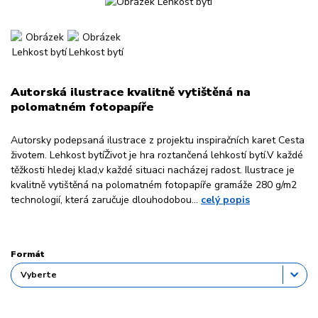
Autorská ilustrace kvalitně vytištěná na
polomatném fotopapíře
Autorsky podepsaná ilustrace z projektu inspiračních karet Cesta
životem. Lehkost bytíŽivot je hra roztančená lehkostí bytí.V každé
těžkosti hledej klad,v každé situaci nacházej radost. Ilustrace je
kvalitně vytištěná na polomatném fotopapíře gramáže 280 g/m2
technologií, která zaručuje dlouhodobou...
celý popis
Formát