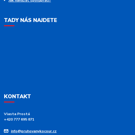
Jak navázat spolupráci?
TADY NÁS NAJDETE
KONTAKT
Vlasta Prostá
+420 777 695 871
info@pruhovanykocour.cz