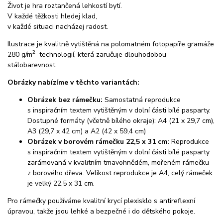
Život je hra roztančená lehkostí bytí.
V každé těžkosti hledej klad,
v každé situaci nacházej radost.
Ilustrace je kvalitně vytištěná na polomatném fotopapíře gramáže
2
280 g/m
technologií, která zaručuje dlouhodobou
stálobarevnost.
Obrázky nabízíme v těchto variantách:
Obrázek bez rámečku:
Samostatná reprodukce
s inspiračním textem vytištěným v dolní části bílé pasparty.
Dostupné formáty (včetně bílého okraje): A4 (21 x 29,7 cm),
A3 (29,7 x 42 cm) a A2 (42 x 59,4 cm)
Obrázek v borovém rámečku 22,5 x 31 cm:
Reprodukce
s inspiračním textem vytištěným v dolní části bílé pasparty
zarámovaná v kvalitním tmavohnědém, mořeném rámečku
z borového dřeva. Velikost reprodukce je A4, celý rámeček
je velký 22,5 x 31 cm.
Pro rámečky používáme kvalitní krycí plexisklo s antireflexní
úpravou, takže jsou lehké a bezpečné i do dětského pokoje.