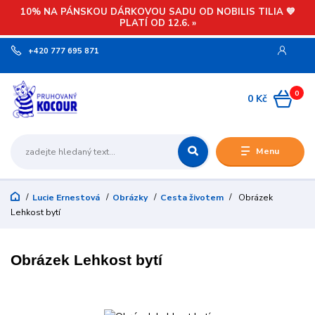
10% NA PÁNSKOU DÁRKOVOU SADU OD NOBILIS TILIA 💙
PLATÍ OD 12.6. »
+420 777 695 871
0
0 Kč
Menu
Lucie Ernestová
Obrázky
Cesta životem
Obrázek
Lehkost bytí
Obrázek Lehkost bytí