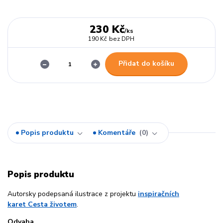
230 Kč
/
ks
190 Kč
bez DPH
Přidat do košíku
Popis produktu
Komentáře
0
Popis produktu
Autorsky podepsaná ilustrace z projektu
inspiračních
karet Cesta životem
.
Odvaha