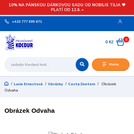
10% NA PÁNSKOU DÁRKOVOU SADU OD NOBILIS TILIA 💙
PLATÍ OD 12.6. »
+420 777 695 871
0
0 Kč
Menu
Lucie Ernestová
Obrázky
Cesta životem
Obrázek
Odvaha
Obrázek Odvaha