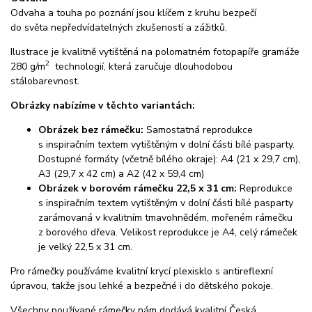
Odvaha a touha po poznání jsou klíčem z kruhu bezpečí
do světa nepředvídatelných zkušeností a zážitků.
Ilustrace je kvalitně vytištěná na polomatném fotopapíře gramáže
2
280 g/m
technologií, která zaručuje dlouhodobou
stálobarevnost.
Obrázky nabízíme v těchto variantách:
Obrázek bez rámečku:
Samostatná reprodukce
s inspiračním textem vytištěným v dolní části bílé pasparty.
Dostupné formáty (včetně bílého okraje): A4 (21 x 29,7 cm),
A3 (29,7 x 42 cm) a A2 (42 x 59,4 cm)
Obrázek v borovém rámečku 22,5 x 31 cm:
Reprodukce
s inspiračním textem vytištěným v dolní části bílé pasparty
zarámovaná v kvalitním tmavohnědém, mořeném rámečku
z borového dřeva. Velikost reprodukce je A4, celý rámeček
je velký 22,5 x 31 cm.
Pro rámečky používáme kvalitní krycí plexisklo s antireflexní
úpravou, takže jsou lehké a bezpečné i do dětského pokoje.
Všechny používané rámečky nám dodává kvalitní Česká