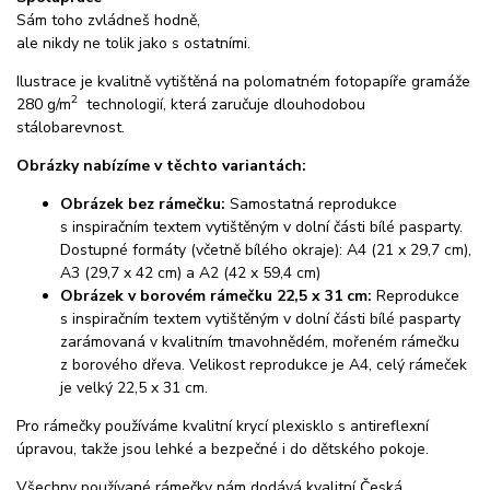
Sám toho zvládneš hodně,
ale nikdy ne tolik jako s ostatními.
Ilustrace je kvalitně vytištěná na polomatném fotopapíře gramáže
2
280 g/m
technologií, která zaručuje dlouhodobou
stálobarevnost.
Obrázky nabízíme v těchto variantách:
Obrázek bez rámečku:
Samostatná reprodukce
s inspiračním textem vytištěným v dolní části bílé pasparty.
Dostupné formáty (včetně bílého okraje): A4 (21 x 29,7 cm),
A3 (29,7 x 42 cm) a A2 (42 x 59,4 cm)
Obrázek v borovém rámečku 22,5 x 31 cm:
Reprodukce
s inspiračním textem vytištěným v dolní části bílé pasparty
zarámovaná v kvalitním tmavohnědém, mořeném rámečku
z borového dřeva. Velikost reprodukce je A4, celý rámeček
je velký 22,5 x 31 cm.
Pro rámečky používáme kvalitní krycí plexisklo s antireflexní
úpravou, takže jsou lehké a bezpečné i do dětského pokoje.
Všechny používané rámečky nám dodává kvalitní Česká