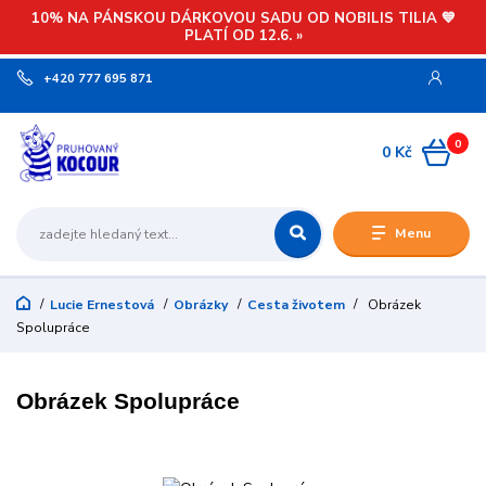
10% NA PÁNSKOU DÁRKOVOU SADU OD NOBILIS TILIA 💙
PLATÍ OD 12.6. »
+420 777 695 871
0
0 Kč
Menu
Lucie Ernestová
Obrázky
Cesta životem
Obrázek
Spolupráce
Obrázek Spolupráce