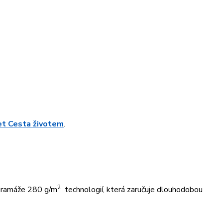
ret Cesta životem
.
2
 gramáže 280 g/m
technologií, která zaručuje dlouhodobou