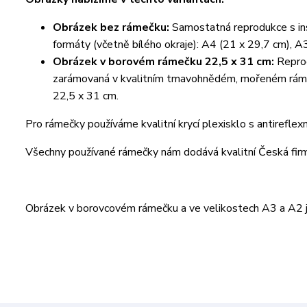
Obrázek bez rámečku:
Samostatná reprodukce s ins
formáty (včetně bílého okraje): A4 (21 x 29,7 cm), A
Obrázek v borovém rámečku 22,5 x 31 cm:
Reprod
zarámovaná v kvalitním tmavohnědém, mořeném rámeč
22,5 x 31 cm.
Pro rámečky používáme kvalitní krycí plexisklo s antireflex
Všechny používané rámečky nám dodává kvalitní Česká fi
Obrázek v borovcovém rámečku a ve velikostech A3 a A2 je