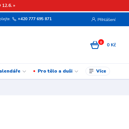
12.6. »
olejte.
+420 777 695 871
Přihlášení
0
0 Kč
Více
kalendáře
Pro tělo a duši