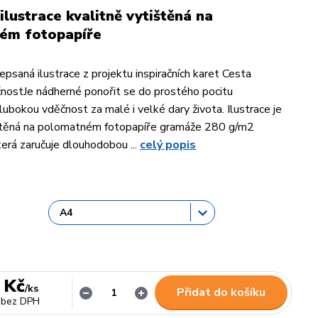
ilustrace kvalitně vytištěná na
ém fotopapíře
psaná ilustrace z projektu inspiračních karet Cesta
nostJe nádherné ponořit se do prostého pocitu
hlubokou vděčnost za malé i velké dary života. Ilustrace je
ištěná na polomatném fotopapíře gramáže 280 g/m2
terá zaručuje dlouhodobou ...
celý popis
 Kč
/
ks
Přidat do košíku
bez DPH