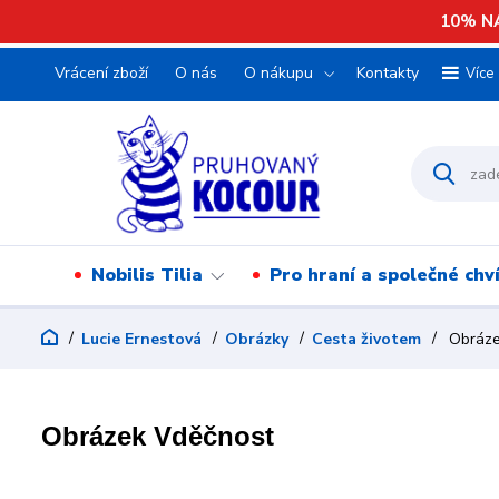
10% NA
Vrácení zboží
O nás
O nákupu
Kontakty
Více
Nobilis Tilia
Pro hraní a společné chv
Lucie Ernestová
Obrázky
Cesta životem
Obráze
Obrázek Vděčnost