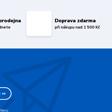
prodejna
Doprava zdarma
édnete
při nákupu nad 1 500 Kč
t se
tteru.