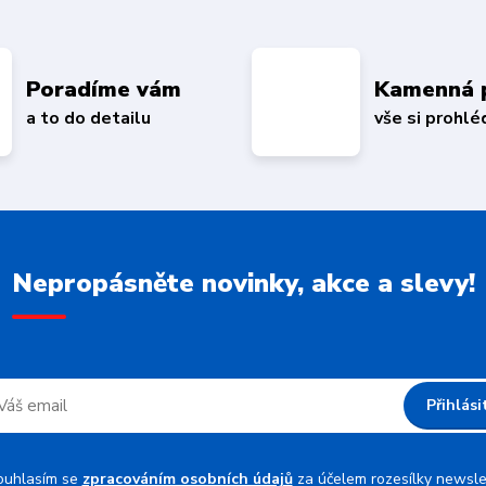
Poradíme vám
Kamenná 
a to do detailu
vše si prohl
Nepropásněte novinky, akce a slevy!
Přihlási
ouhlasím se
zpracováním osobních údajů
za účelem rozesílky newsle