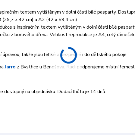
piračním textem vytištěným v dolní části bílé pasparty. Dostup
3 (29,7 x 42 cm) a A2 (42 x 59,4 cm)
ukce s inspiračním textem vytištěným v dolní části bílé paspart
ku z borového dřeva. Velikost reprodukce je A4, celý rámeček 
ní úpravou, takže jsou lehké a bezpečné i do dětského pokoje.
rma
Jarro
z Bystřice u Benešova. Rádi podporujeme místní řemesln
 dostupný na objednávku. Dodací lhůta je 14 dnů.