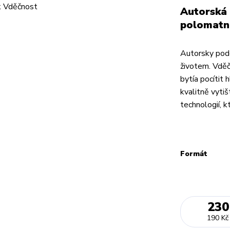
Autorská 
polomatn
Autorsky pode
životem. Vděč
bytía pocítit 
kvalitně vyt
technologií, k
Formát
230
190 Kč