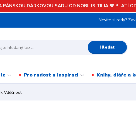
 PÁNSKOU DÁRKOVOU SADU OD NOBILIS TILIA 💙 PLATÍ OD 
Nevíte si rady? Zav
Hledat
íle
Pro radost a inspiraci
Knihy, diáře a 
k Vděčnost