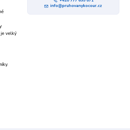
+420 777 695 871
info@pruhovanykocour.cz
né
y
je velký
íky.