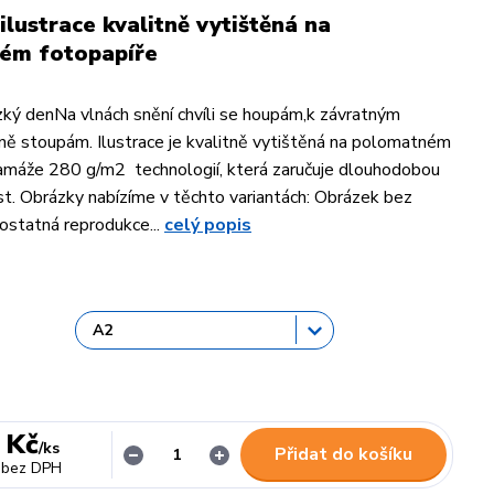
ilustrace kvalitně vytištěná na
ém fotopapíře
ký denNa vlnách snění chvíli se houpám,k závratným
ě stoupám. Ilustrace je kvalitně vytištěná na polomatném
amáže 280 g/m2 technologií, která zaručuje dlouhodobou
t. Obrázky nabízíme v těchto variantách: Obrázek bez
statná reprodukce...
celý popis
 Kč
/
ks
Přidat do košíku
bez DPH