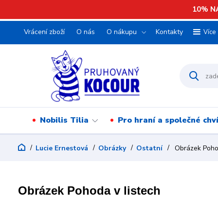
10% NA
Vrácení zboží
O nás
O nákupu
Kontakty
Více
Nobilis Tilia
Pro hraní a společné chv
Lucie Ernestová
Obrázky
Ostatní
Obrázek Pohod
Obrázek Pohoda v listech