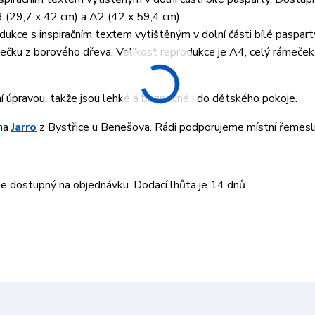
3 (29,7 x 42 cm) a A2 (42 x 59,4 cm)
ukce s inspiračním textem vytištěným v dolní části bílé paspart
ku z borového dřeva. Velikost reprodukce je A4, celý rámeček 
ní úpravou, takže jsou lehké a bezpečné i do dětského pokoje.
rma
Jarro
z Bystřice u Benešova. Rádi podporujeme místní řemesln
 dostupný na objednávku. Dodací lhůta je 14 dnů.