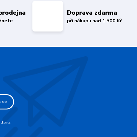
prodejna
Doprava zdarma
édnete
při nákupu nad 1 500 Kč
t se
tteru.