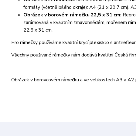
formáty (včetně bílého okraje): A4 (21 x 29,7 cm), A
Obrázek v borovém rámečku 22,5 x 31 cm:
Reprod
zarámovaná v kvalitním tmavohnědém, mořeném rámeč
22,5 x 31 cm.
Pro rámečky používáme kvalitní krycí plexisklo s antireflex
Všechny používané rámečky nám dodává kvalitní Česká fi
Obrázek v borovcovém rámečku a ve velikostech A3 a A2 je