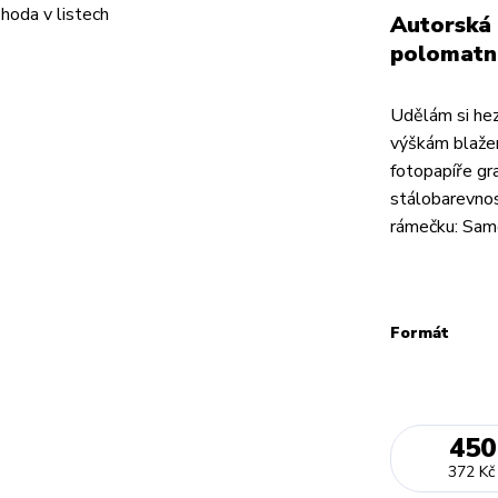
Autorská 
polomatn
Udělám si hez
výškám blažen
fotopapíře gr
stálobarevnos
rámečku: Samo
Formát
450
372 Kč