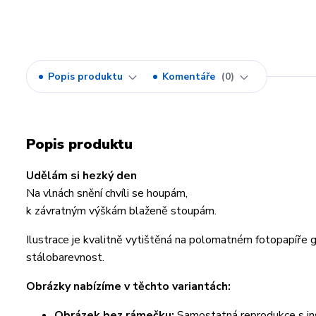
Popis produktu
Komentáře
0
Popis produktu
Udělám si hezký den
Na vlnách snění chvíli se houpám,
k závratným výškám blaženě stoupám.
Ilustrace je kvalitně vytištěná na polomatném fotopapíře
stálobarevnost.
Obrázky nabízíme v těchto variantách:
Obrázek bez rámečku:
Samostatná reprodukce s ins