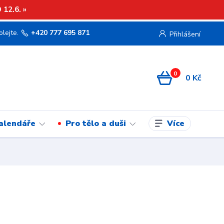
12.6. »
olejte.
+420 777 695 871
Přihlášení
0
0 Kč
Více
kalendáře
Pro tělo a duši