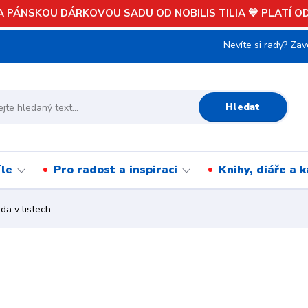
 PÁNSKOU DÁRKOVOU SADU OD NOBILIS TILIA 💙 PLATÍ OD 
Nevíte si rady? Zav
Hledat
íle
Pro radost a inspiraci
Knihy, diáře a 
a v listech