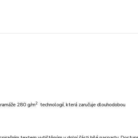
2
 gramáže 280 g/m
technologií, která zaručuje dlouhodobou
piračním textem vytištěným v dolní části bílé pasparty. Dostup