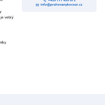
+420 777 695 871
info@pruhovanykocour.cz
y
je velký
íky.