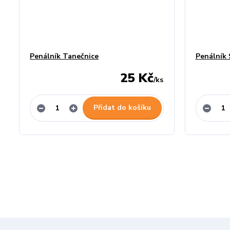
Penálník Tanečnice
Penálník 
25 Kč
/
ks
Přidat do košíku