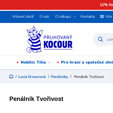
10% NA
Vrácení zboží
O nás
O nákupu
Kontakty
Více
Nobilis Tilia
Pro hraní a společné chv
Lucie Ernestová
Penálníky
Penálník Tvořivost
Penálník Tvořivost