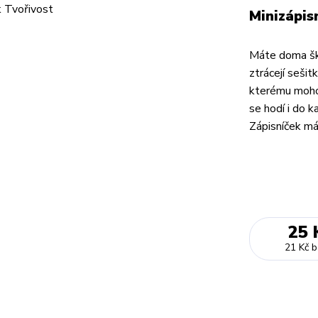
Minizápis
Máte doma ško
ztrácejí sešit
kterému mohou
se hodí i do k
Zápisníček má 
25 
21 Kč
b