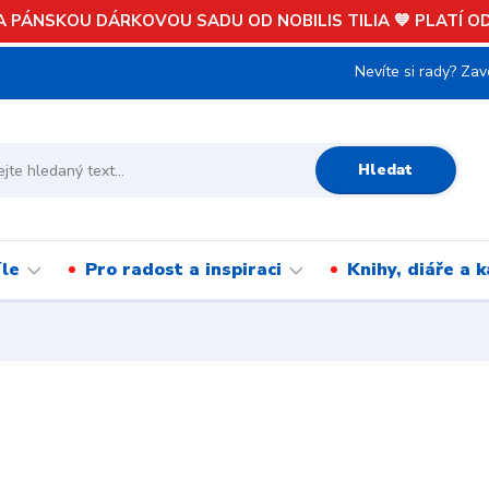
 PÁNSKOU DÁRKOVOU SADU OD NOBILIS TILIA 💙 PLATÍ OD 
Nevíte si rady? Zav
Hledat
íle
Pro radost a inspiraci
Knihy, diáře a 