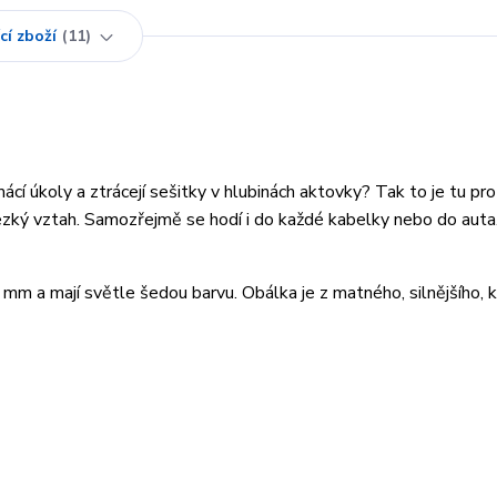
cí zboží
11
í úkoly a ztrácejí sešitky v hlubinách aktovky? Tak to je tu pro
ezký vztah. Samozřejmě se hodí i do každé kabelky nebo do auta
6 mm a mají světle šedou barvu. Obálka je z matného, silnějšího, 