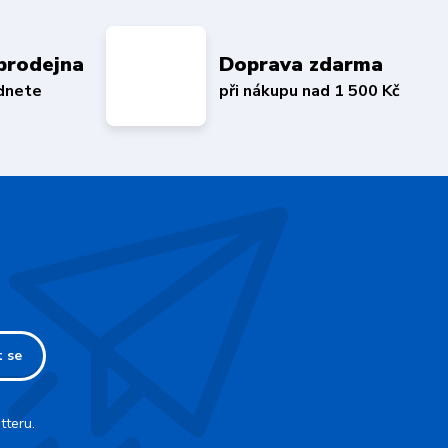
prodejna
Doprava zdarma
édnete
při nákupu nad 1 500 Kč
t se
tteru.