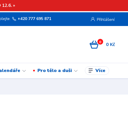
12.6. »
olejte.
+420 777 695 871
Přihlášení
0
0 Kč
Více
kalendáře
Pro tělo a duši