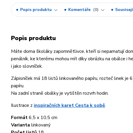
Popis produktu
Komentáře
0
Souvisejí
Popis produktu
Máte doma školáky zapomnětlivce, kteří si nepamatují domác
penálník, ke kterému mohou mít díky obrázku na obálce i h
i jako slovníček.
Zápisníček má 18 listů linkovaného papíru, rozteč linek je 
papíru.
Na zadní straně obálky je vytištěn rozvrh hodin.
Ilustrace z
inspiračních karet Cesta k sobě
.
Formát
6,5 x 10,5 cm
Varianta
linkovaný
Počet listů
18