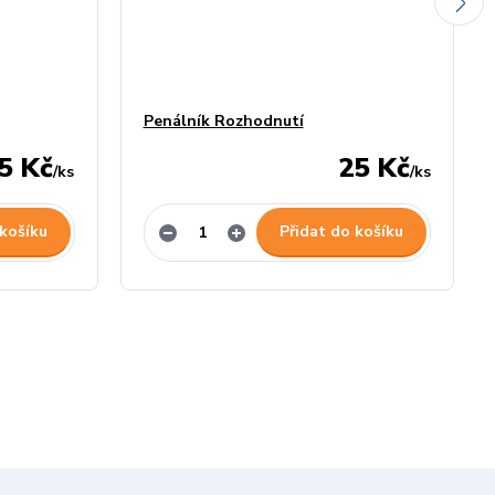
Penálník Rozhodnutí
5 Kč
25 Kč
/
ks
/
ks
 košíku
Přidat do košíku