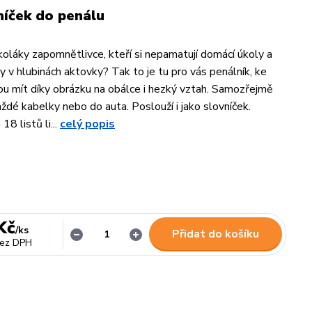
níček do penálu
láky zapomnětlivce, kteří si nepamatují domácí úkoly a
ky v hlubinách aktovky? Tak to je tu pro vás penálník, ke
 mít díky obrázku na obálce i hezký vztah. Samozřejmě
aždé kabelky nebo do auta. Poslouží i jako slovníček.
18 listů li...
celý popis
Kč
/
ks
Přidat do košíku
ez DPH