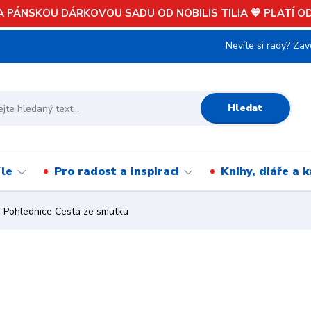
 PÁNSKOU DÁRKOVOU SADU OD NOBILIS TILIA 💙 PLATÍ OD 
Nevíte si rady? Zav
Hledat
íle
Pro radost a inspiraci
Knihy, diáře a 
Pohlednice Cesta ze smutku