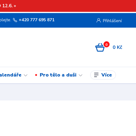
12.6. »
olejte.
+420 777 695 871
Přihlášení
0
0 Kč
Více
kalendáře
Pro tělo a duši