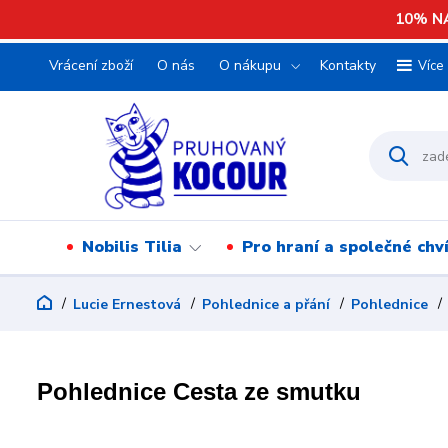
10% NA
Vrácení zboží
O nás
O nákupu
Kontakty
Více
Nobilis Tilia
Pro hraní a společné chv
Lucie Ernestová
Pohlednice a přání
Pohlednice
Pohlednice Cesta ze smutku