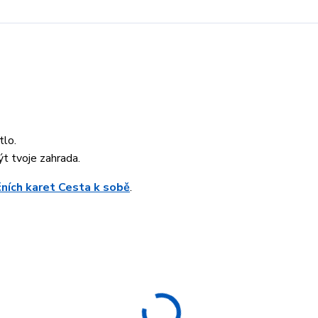
tlo.
t tvoje zahrada.
čních karet Cesta k sobě
.