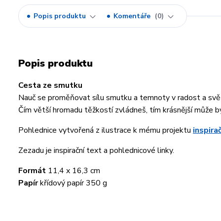
Popis produktu
Komentáře
0
Popis produktu
Cesta ze smutku
Nauč se proměňovat sílu smutku a temnoty v radost a svě
Čím větší hromadu těžkostí zvládneš, tím krásnější může bý
Pohlednice vytvořená z ilustrace k mému projektu
inspira
Zezadu je inspirační text a pohlednicové linky.
Formát
11,4 x 16,3 cm
Papír
křídový papír 350 g