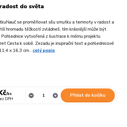
 radost do světa
tkuNauč se proměňovat sílu smutku a temnoty v radost a
tší hromadu těžkostí zvládneš, tím krásnější může být
. Pohlednice vytvořená z ilustrace k mému projektu
aret Cesta k sobě. Zezadu je inspirační text a pohlednicové
11,4 x 16,3 cm...
celý popis
Kč
/
ks
Přidat do košíku
ez DPH