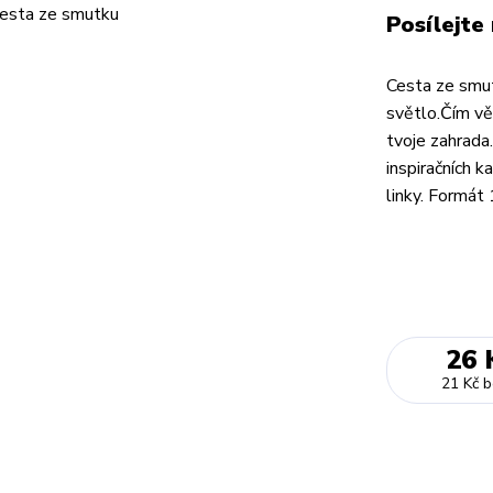
Posílejte
Cesta ze smu
světlo.Čím vě
tvoje zahrada
inspiračních k
linky. Formát 
26 
21 Kč
b