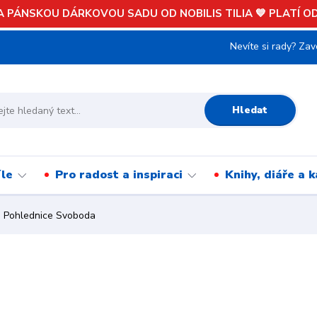
 PÁNSKOU DÁRKOVOU SADU OD NOBILIS TILIA 💙 PLATÍ OD 
Nevíte si rady? Zav
Hledat
íle
Pro radost a inspiraci
Knihy, diáře a 
Pohlednice Svoboda