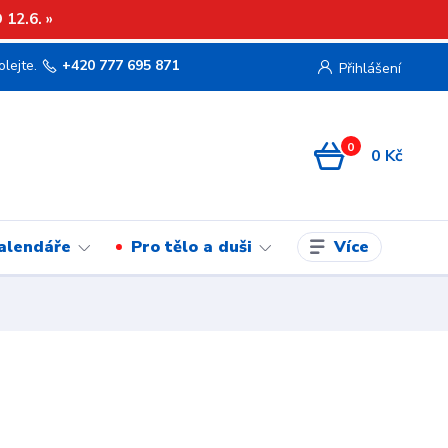
12.6. »
olejte.
+420 777 695 871
Přihlášení
0
0 Kč
Více
kalendáře
Pro tělo a duši