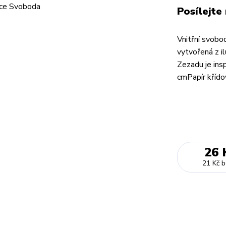
Posílejte
Vnitřní svobo
vytvořená z i
Zezadu je insp
cmPapír křído
26 
21 Kč
b