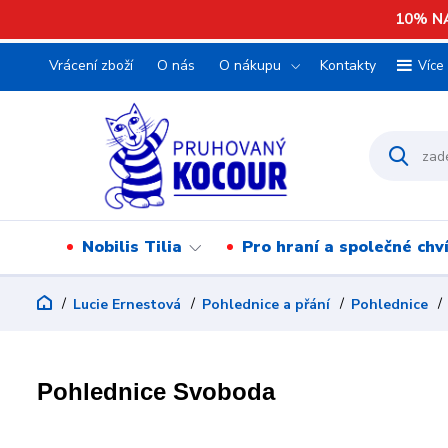
10% NA
Vrácení zboží
O nás
O nákupu
Kontakty
Více
Nobilis Tilia
Pro hraní a společné chv
Lucie Ernestová
Pohlednice a přání
Pohlednice
Pohlednice Svoboda