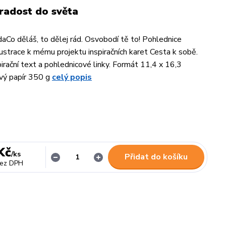
 radost do světa
daCo děláš, to dělej rád. Osvobodí tě to! Pohlednice
lustrace k mému projektu inspiračních karet Cesta k sobě.
irační text a pohlednicové linky. Formát 11,4 x 16,3
vý papír 350 g
celý popis
Kč
/
ks
Přidat do košíku
ez DPH