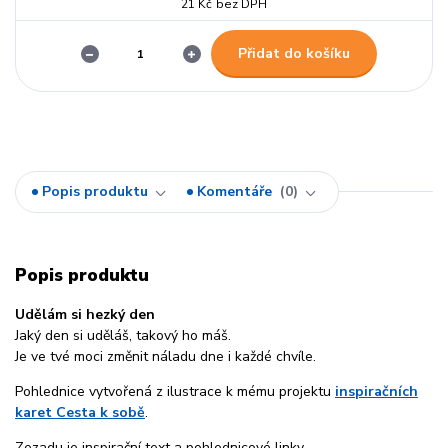
21 Kč
bez DPH
Přidat do košíku
Popis produktu
Komentáře
0
Popis produktu
Udělám si hezký den
Jaký den si uděláš, takový ho máš.
Je ve tvé moci změnit náladu dne i každé chvíle.
Pohlednice vytvořená z ilustrace k mému projektu
inspiračních
karet Cesta k sobě
.
Zezadu je inspirační text a pohlednicové linky.