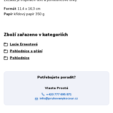
Formát
11,4 x 16,3 cm
Papír
křídový papír 350 g
Zboží zařazeno v kategoriích
Lucie Ernestová
Pohlednice a přání
Pohlednice
Potřebujete poradit?
Vlasta Prostá
+420 777 695 871
info@pruhovanykocour.cz