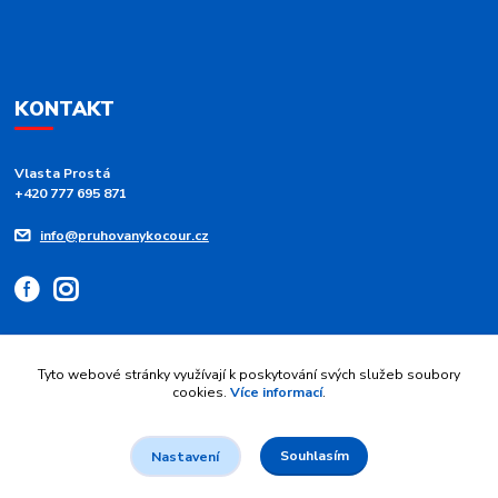
KONTAKT
Vlasta Prostá
+420 777 695 871
info@pruhovanykocour.cz
Tyto webové stránky využívají k poskytování svých služeb soubory
cookies.
Více informací
.
Upravit sběr cookies.
Souhlasím
© 2026 Pruhovaný kocour - modré pruhy 💙 srdce z duhy | Vytvořil
Jan
Nastavení
Maier
.