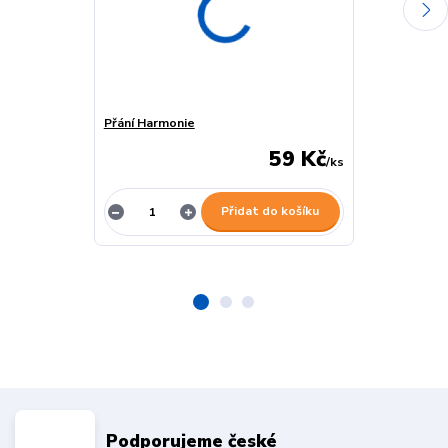
Přání Harmonie
Přání Síla lásk
59 Kč
/
ks
Přidat do košíku
Podporujeme české