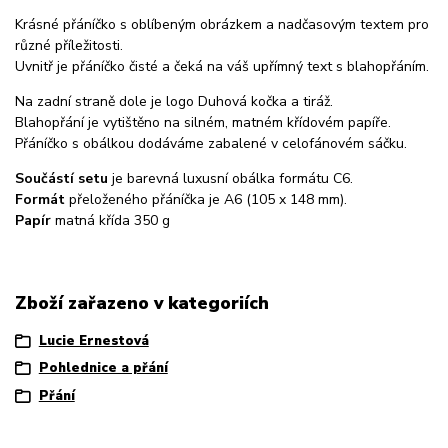
Krásné přáníčko s oblíbeným obrázkem a nadčasovým textem pro
různé příležitosti.
Uvnitř je přáníčko čisté a čeká na váš upřímný text s blahopřáním.
Na zadní straně dole je logo Duhová kočka a tiráž.
Blahopřání je vytištěno na silném, matném křídovém papíře.
Přáníčko s obálkou dodáváme zabalené v celofánovém sáčku.
Součástí setu
je barevná luxusní obálka formátu C6.
Formát
přeloženého přáníčka je A6 (105 x 148 mm).
Papír
matná křída 350 g
Zboží zařazeno v kategoriích
Lucie Ernestová
Pohlednice a přání
Přání