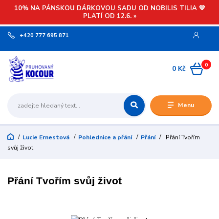
10% NA PÁNSKOU DÁRKOVOU SADU OD NOBILIS TILIA 💙
PLATÍ OD 12.6. »
+420 777 695 871
0
0 Kč
Menu
Lucie Ernestová
Pohlednice a přání
Přání
Přání Tvořím
svůj život
Přání Tvořím svůj život