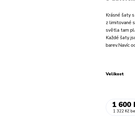
Krásné šaty s 
z limitované 
světla tam pl
Každé šaty js
barev.Navíc od
Velikost
1 600 
1 322 Kč
b