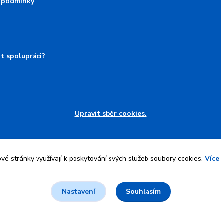
 podmínky
at spolupráci?
Upravit sběr cookies.
l
Jan Maier
.
é stránky využívají k poskytování svých služeb soubory cookies.
Více
Souhlasím
Nastavení