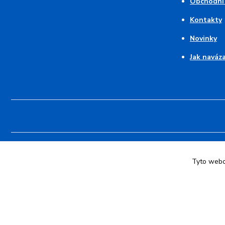
Obchodní
Kontakty
Novinky
Jak naváz
© 2026 Pruhovaný kocour - modré pruhy 💙 srdce z duhy | Vytvoři
Tyto webov