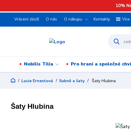
10% NA
Vrácení zboží
O nás
O nákupu
Kontakty
Více
Nobilis Tilia
Pro hraní a společné chv
Lucie Ernestová
Sukně a šaty
Šaty Hlubina
Šaty Hlubina