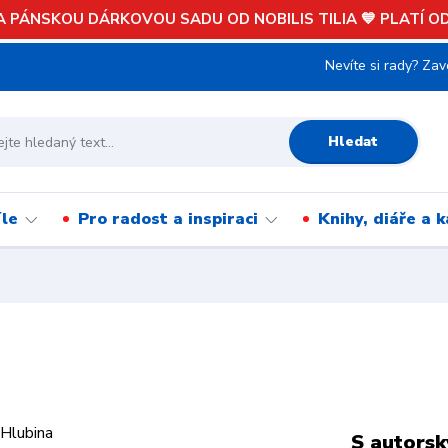
 PÁNSKOU DÁRKOVOU SADU OD NOBILIS TILIA 💙 PLATÍ OD 
Nevíte si rady? Zav
Hledat
íle
Pro radost a inspiraci
Knihy, diáře a 
S autorsk