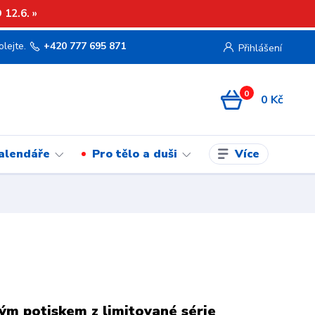
12.6. »
olejte.
+420 777 695 871
Přihlášení
0
0 Kč
Více
kalendáře
Pro tělo a duši
ým potiskem z limitované série