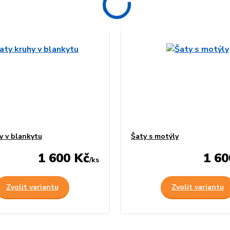
y v blankytu
Šaty s motýly
1 600 Kč
1 60
/
ks
Zvolit variantu
Zvolit variantu