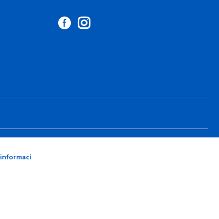
Vytvořeno na
Eshop-rychle.cz
 informací
.