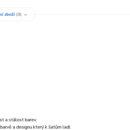
cí zboží
3
st a stálost barev.
barvě a designu který k šatům ladí.