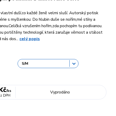
vlastní duší,co každé ženě velmi sluší. Autorský potisk
série s myšlenkou: Do hlubin duše se nořím,mé stíny a
anou.Celičká vzrušením hořím,zda pochopím tu podívanou.
ou potištěny technologií, která zaručuje věrnost a stálost
 nás dos...
celý popis
Kč
/
ks
Vyprodáno
ez DPH