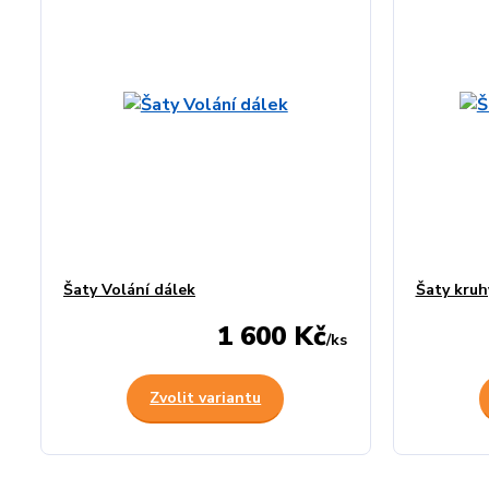
Šaty Volání dálek
Šaty kruh
1 600 Kč
/
ks
Zvolit variantu