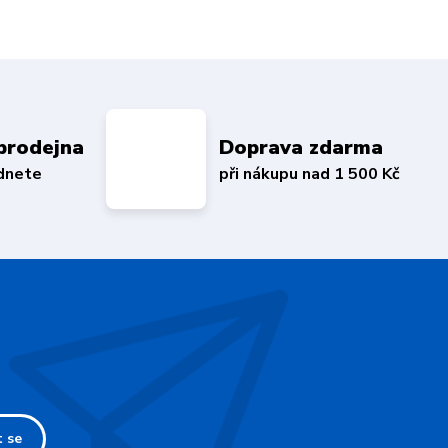
prodejna
Doprava zdarma
édnete
při nákupu nad 1 500 Kč
t se