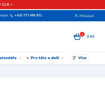
12.6. »
olejte.
+420 777 695 871
Přihlášení
0
0 Kč
Více
kalendáře
Pro tělo a duši