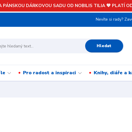
 PÁNSKOU DÁRKOVOU SADU OD NOBILIS TILIA 💙 PLATÍ OD 
Nevíte si rady? Zav
Hledat
íle
Pro radost a inspiraci
Knihy, diáře a 