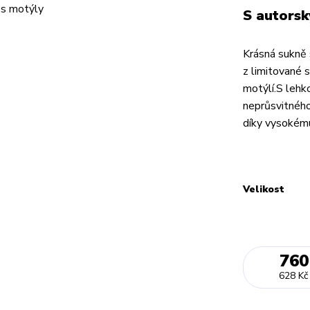
S autorsk
Krásná sukně 
z limitované s
motýlí.S lehk
neprůsvitného
díky vysokému
Velikost
760
628 Kč