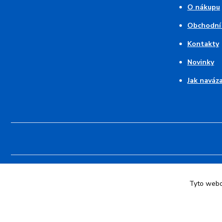
O nákupu
Obchodní
Kontakty
Novinky
Jak naváz
© 2026 Pruhovaný kocour - modré pruhy 💙 srdce z duhy | Vytvoři
Tyto webov