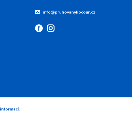
info@pruhovanykocour.cz
Vytvořeno na
Eshop-rychle.cz
 informací
.