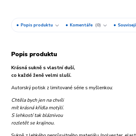
Popis produktu
Komentáře
0
Souvisejí
Popis produktu
Krásná sukně s vlastní duší,
co každé ženě velmi sluší.
Autorský potisk z limitované série s myšlenkou:
Chtěla bych jen na chvíli
mít krásná křídla motýlí.
S lehkostí tak bláznivou
rozletět se krajinou.
Sukně z lehkého neprůsvitného materiálu (polyester, elas