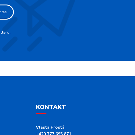
t se
tteru.
KONTAKT
Vlasta Prostá
+420 777 695 871