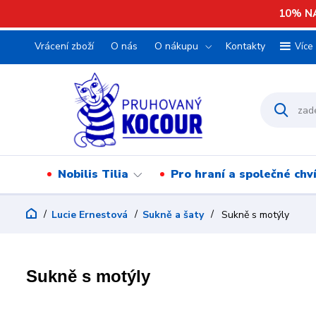
10% NA
Vrácení zboží
O nás
O nákupu
Kontakty
Více
Nobilis Tilia
Pro hraní a společné chv
Lucie Ernestová
Sukně a šaty
Sukně s motýly
Sukně s motýly