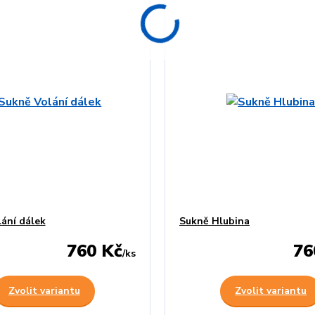
ání dálek
Sukně Hlubina
760 Kč
76
/
ks
Zvolit variantu
Zvolit variantu