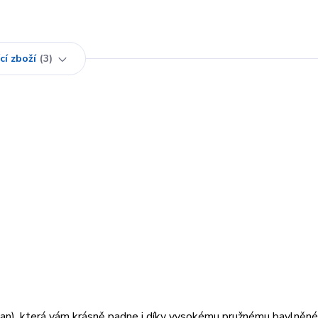
cí zboží
3
tan), která vám krásně padne i díky vysokému pružnému bavlněn