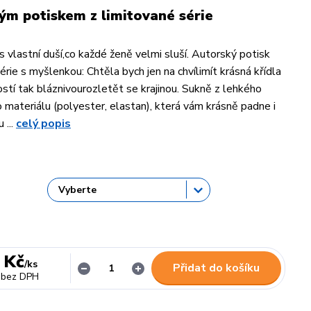
ým potiskem z limitované série
s vlastní duší,co každé ženě velmi sluší. Autorský potisk
érie s myšlenkou: Chtěla bych jen na chvílimít krásná křídla
ostí tak bláznivourozletět se krajinou. Sukně z lehkého
 materiálu (polyester, elastan), která vám krásně padne i
 ...
celý popis
 Kč
/
ks
Přidat do košíku
bez DPH