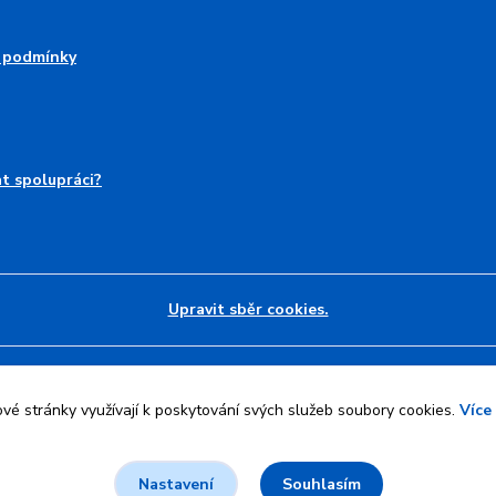
 podmínky
at spolupráci?
Upravit sběr cookies.
l
Jan Maier
.
é stránky využívají k poskytování svých služeb soubory cookies.
Více
Souhlasím
Nastavení