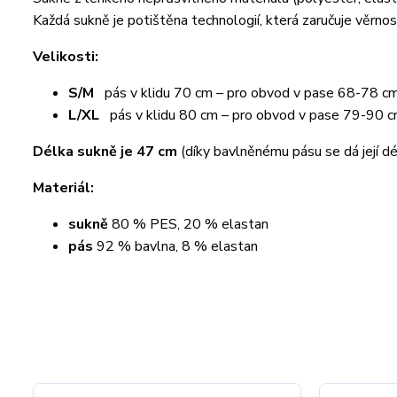
Každá sukně je potištěna technologií, která zaručuje věrnos
Velikosti:
S/M
pás v klidu 70 cm – pro obvod v pase 68-78 c
L/XL
pás v klidu 80 cm – pro obvod v pase 79-90 
Délka sukně je 47 cm
(díky bavlněnému pásu se dá její dé
Materiál:
sukně
80 % PES, 20 % elastan
pás
92 % bavlna, 8 % elastan