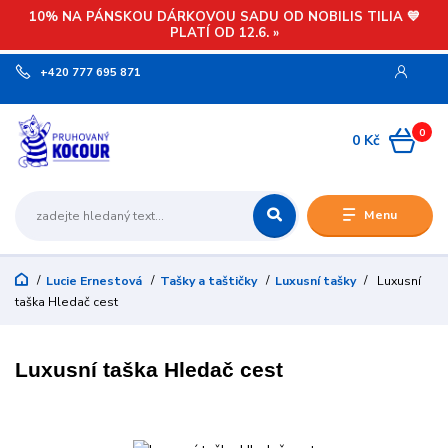
10% NA PÁNSKOU DÁRKOVOU SADU OD NOBILIS TILIA 💙
PLATÍ OD 12.6. »
+420 777 695 871
0
0 Kč
Menu
Lucie Ernestová
Tašky a taštičky
Luxusní tašky
Luxusní
taška Hledač cest
Luxusní taška Hledač cest