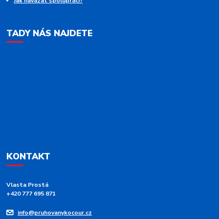
Jak navázat spolupráci?
TADY NÁS NAJDETE
KONTAKT
Vlasta Prostá
+420 777 695 871
info@pruhovanykocour.cz