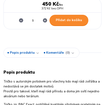
450 Kč
/
ks
372 Kč
bez DPH
Přidat do košíku
Popis produktu
Komentáře
0
Popis produktu
Tričko s autorským potiskem pro všechny kdo mají rádi zvířátka a
nedostává se jim dostatek motivů.
Prostě pro takové, kteří mají rádi přírodu a doma jim svítí nejedno
akvárium nebo terárium.
Tričko zn. B&C Exact, potištěné kvalitním sítotiskem pratelným na