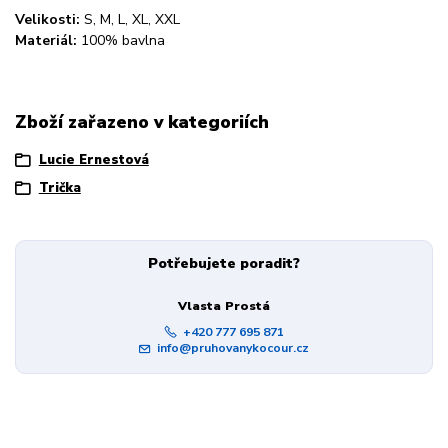
Velikosti:
S, M, L, XL, XXL
Materiál:
100% bavlna
Zboží zařazeno v kategoriích
Lucie Ernestová
Trička
Potřebujete poradit?
Vlasta Prostá
+420 777 695 871
info@pruhovanykocour.cz