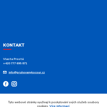
KONTAKT
Vlasta Prostá
+420 777 695 871
info@pruhovanykocour.cz
Tyto webové stránky využívají k poskytování svých služeb soubory
cookies.
Více informací
.
Upravit sběr cookies.