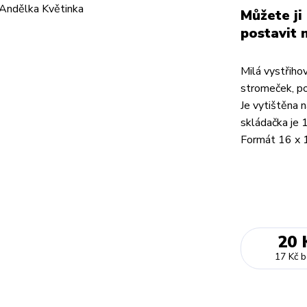
Můžete ji
postavit 
Milá vystřiho
stromeček, po
Je vytištěna
skládačka je 
Formát 16 x 
20 
17 Kč
b