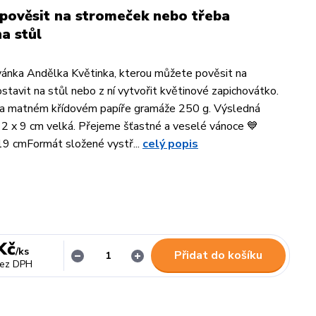
 pověsit na stromeček nebo třeba
na stůl
vánka Andělka Květinka, kterou můžete pověsit na
stavit na stůl nebo z ní vytvořit květinové zapichovátko.
 na matném křídovém papíře gramáže 250 g. Výsledná
12 x 9 cm velká. Přejeme šťastné a veselé vánoce 💙
19 cmFormát složené vystř...
celý popis
Kč
/
ks
Přidat do košíku
ez DPH