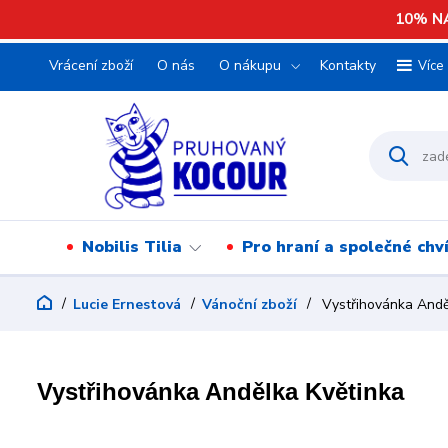
10% NA
Vrácení zboží
O nás
O nákupu
Kontakty
Více
Nobilis Tilia
Pro hraní a společné chv
Lucie Ernestová
Vánoční zboží
Vystřihovánka Andě
Vystřihovánka Andělka Květinka