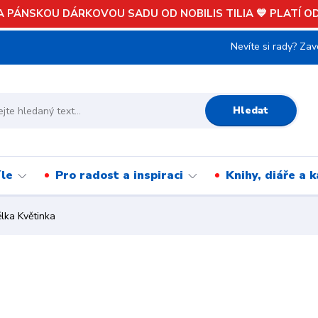
 PÁNSKOU DÁRKOVOU SADU OD NOBILIS TILIA 💙 PLATÍ OD 
Nevíte si rady? Zav
Hledat
íle
Pro radost a inspiraci
Knihy, diáře a 
lka Květinka