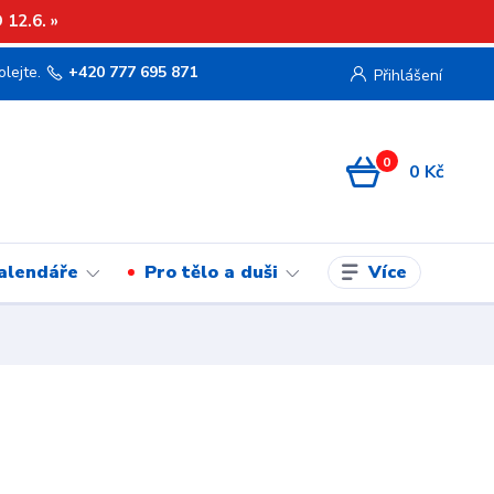
12.6. »
olejte.
+420 777 695 871
Přihlášení
0
0 Kč
Více
kalendáře
Pro tělo a duši