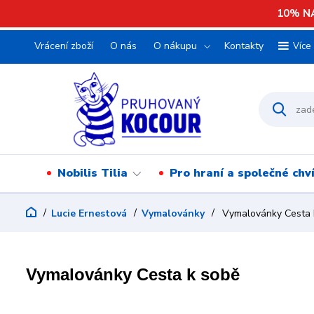
10% NA
Vrácení zboží
O nás
O nákupu
Kontakty
Více
Nobilis Tilia
Pro hraní a společné chv
Lucie Ernestová
Vymalovánky
Vymalovánky Cesta 
Vymalovánky Cesta k sobě