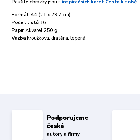
Použité obrázky jsou z
inspiračních karet Cesta k sobě
.
Formát
A4 (21 x 29,7 cm)
Počet listů
16
Papír
Akvarel 250 g
Vazba
kroužková, drátěná, lepená
Podporujeme
české
autory a firmy