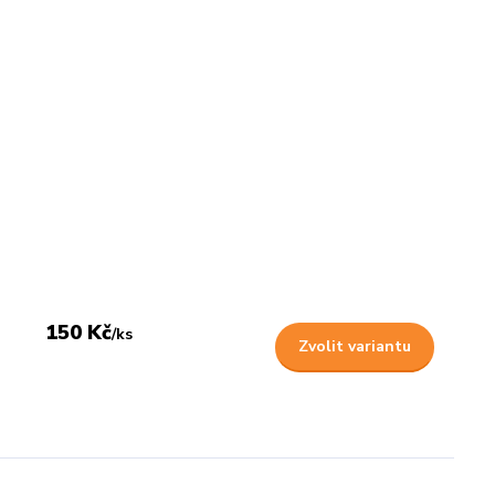
150 Kč
/
ks
Zvolit variantu