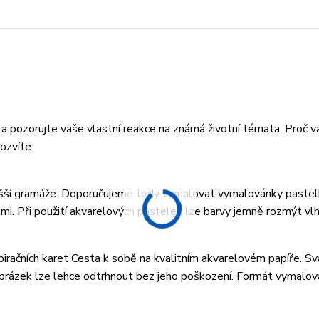
a pozorujte vaše vlastní reakce na známá životní témata. Proč v
ozvíte.
vyšší gramáže. Doporučujeme tedy vymalovat vymalovánky pastel
i. Při použití akvarelových pastelek lze barvy jemně rozmýt v
iračních karet Cesta k sobě na kvalitním akvarelovém papíře. S
rázek lze lehce odtrhnout bez jeho poškození. Formát vymalov