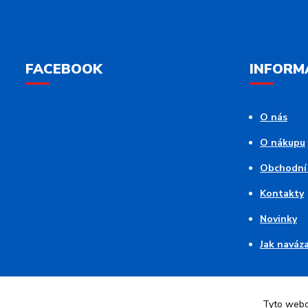
FACEBOOK
INFORM
O nás
O nákupu
Obchodní
Kontakty
Novinky
Jak naváz
Tyto webov