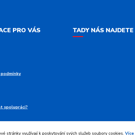
ACE PRO VÁS
TADY NÁS NAJDETE
 podmínky
at spolupráci?
é stránky využívají k poskytování svých služeb soubory cookies.
Více