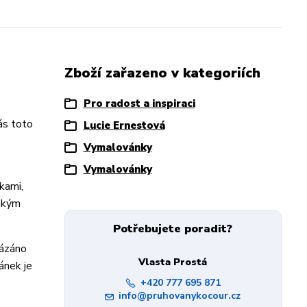
Zboží zařazeno v kategoriích
Pro radost a inspiraci
ás toto
Lucie Ernestová
Vymalovánky
Vymalovánky
kami,
lhkým
Potřebujete poradit?
vázáno
Vlasta Prostá
ánek je
+420 777 695 871
info@pruhovanykocour.cz