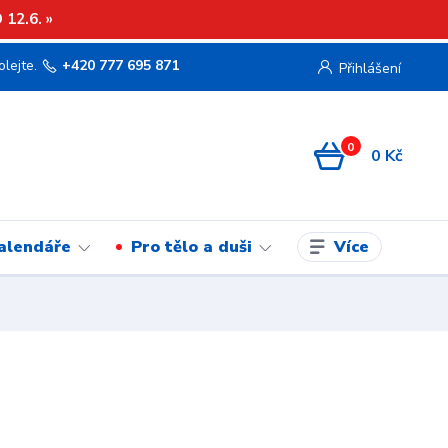
12.6. »
olejte.
+420 777 695 871
Přihlášení
0
0 Kč
Více
kalendáře
Pro tělo a duši