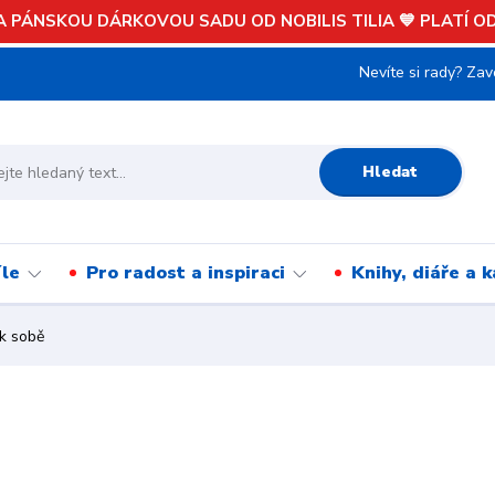
 PÁNSKOU DÁRKOVOU SADU OD NOBILIS TILIA 💙 PLATÍ OD 
Nevíte si rady? Zav
Hledat
íle
Pro radost a inspiraci
Knihy, diáře a 
k sobě