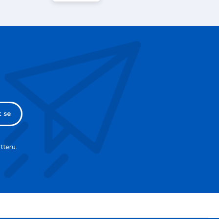
t se
tteru.