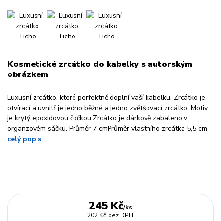
Kosmetické zrcátko do kabelky s autorským
obrázkem
Luxusní zrcátko, které perfektně doplní vaší kabelku. Zrcátko je
otvírací a uvnitř je jedno běžné a jedno zvětšovací zrcátko. Motiv
je krytý epoxidovou čočkou.Zrcátko je dárkově zabaleno v
organzovém sáčku. Průměr 7 cmPrůměr vlastního zrcátka 5,5 cm
celý popis
245 Kč
/
ks
202 Kč
bez DPH