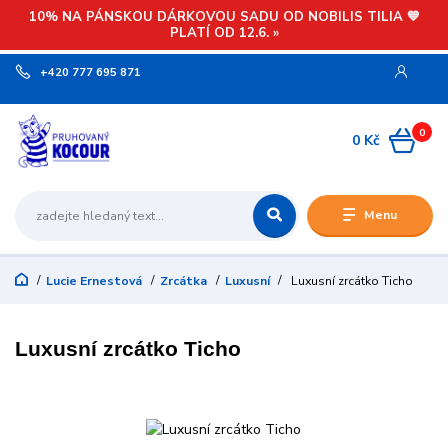
10% NA PÁNSKOU DÁRKOVOU SADU OD NOBILIS TILIA 💙
PLATÍ OD 12.6. »
+420 777 695 871
0
0 Kč
Menu
Lucie Ernestová
Zrcátka
Luxusní
Luxusní zrcátko Ticho
Luxusní zrcátko Ticho