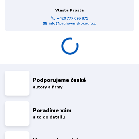
Vlasta Prostá
+420 777 695 871
info@pruhovanykocour.cz
Podporujeme české
autory a firmy
Poradíme vám
a to do detailu