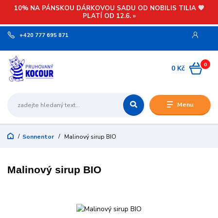
10% NA PÁNSKOU DÁRKOVOU SADU OD NOBILIS TILIA 💙
PLATÍ OD 12.6. »
+420 777 695 871
0
0 Kč
Menu
Sonnentor
Malinový sirup BIO
Malinový sirup BIO