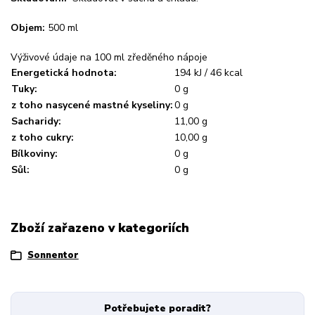
Objem:
500 ml
Výživové údaje na 100 ml zředěného nápoje
Energetická hodnota:
194 kJ / 46 kcal
Tuky:
0 g
z toho nasycené mastné kyseliny:
0 g
Sacharidy:
11,00 g
z toho cukry:
10,00 g
Bílkoviny:
0 g
Sůl:
0 g
Zboží zařazeno v kategoriích
Sonnentor
Potřebujete poradit?