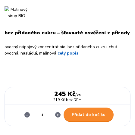
bez přidaného cukru – šťavnaté osvěžení z přírody
ovocný nápojový koncentrát bio, bez přidaného cukru, chuť
ovocná, nasládlá, malinová
celý popis
245 Kč
/
ks
219 Kč
bez DPH
Přidat do košíku