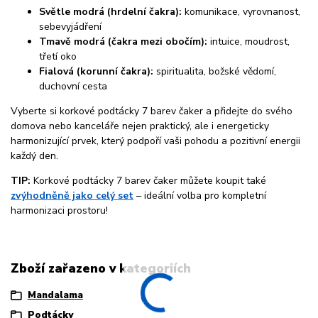
Světle modrá (hrdelní čakra):
komunikace, vyrovnanost,
sebevyjádření
Tmavě modrá (čakra mezi obočím):
intuice, moudrost,
třetí oko
Fialová (korunní čakra):
spiritualita, božské vědomí,
duchovní cesta
Vyberte si korkové podtácky 7 barev čaker a přidejte do svého
domova nebo kanceláře nejen praktický, ale i energeticky
harmonizující prvek, který podpoří vaši pohodu a pozitivní energii
každý den.
TIP:
Korkové podtácky 7 barev čaker můžete koupit také
zvýhodněně jako celý set
– ideální volba pro kompletní
harmonizaci prostoru!
Zboží zařazeno v kategoriích
Mandalama
Podtácky