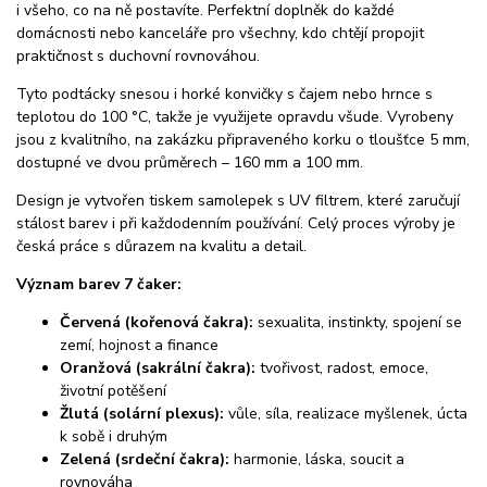
i všeho, co na ně postavíte. Perfektní doplněk do každé
domácnosti nebo kanceláře pro všechny, kdo chtějí propojit
praktičnost s duchovní rovnováhou.
Tyto podtácky snesou i horké konvičky s čajem nebo hrnce s
teplotou do 100 °C, takže je využijete opravdu všude. Vyrobeny
jsou z kvalitního, na zakázku připraveného korku o tloušťce 5 mm,
dostupné ve dvou průměrech – 160 mm a 100 mm.
Design je vytvořen tiskem samolepek s UV filtrem, které zaručují
stálost barev i při každodenním používání. Celý proces výroby je
česká práce s důrazem na kvalitu a detail.
Význam barev 7 čaker:
Červená (kořenová čakra):
sexualita, instinkty, spojení se
zemí, hojnost a finance
Oranžová (sakrální čakra):
tvořivost, radost, emoce,
životní potěšení
Žlutá (solární plexus):
vůle, síla, realizace myšlenek, úcta
k sobě i druhým
Zelená (srdeční čakra):
harmonie, láska, soucit a
rovnováha