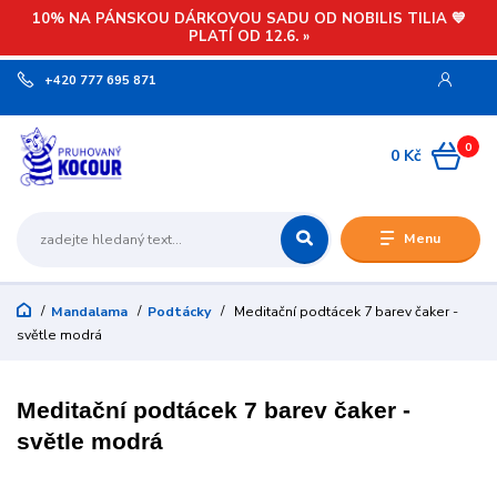
10% NA PÁNSKOU DÁRKOVOU SADU OD NOBILIS TILIA 💙
PLATÍ OD 12.6. »
+420 777 695 871
0
0 Kč
Menu
Mandalama
Podtácky
Meditační podtácek 7 barev čaker -
světle modrá
Meditační podtácek 7 barev čaker -
světle modrá