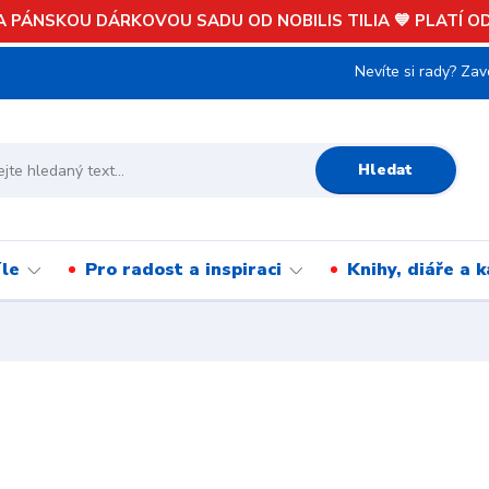
 PÁNSKOU DÁRKOVOU SADU OD NOBILIS TILIA 💙 PLATÍ OD 
Nevíte si rady? Zav
Hledat
íle
Pro radost a inspiraci
Knihy, diáře a 