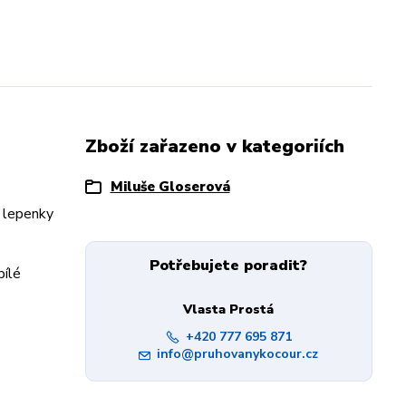
Zboží zařazeno v kategoriích
Miluše Gloserová
é lepenky
Potřebujete poradit?
bílé
Vlasta Prostá
+420 777 695 871
info@pruhovanykocour.cz