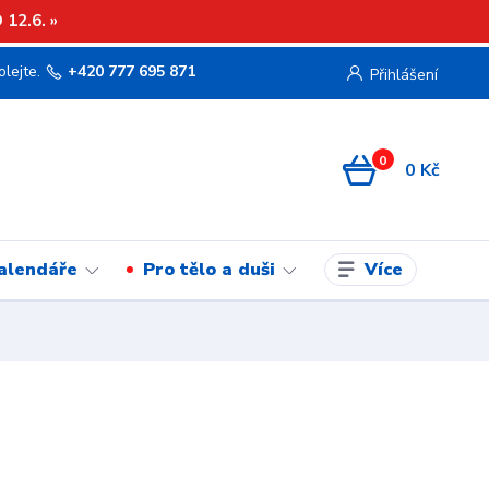
12.6. »
olejte.
+420 777 695 871
Přihlášení
0
0 Kč
Více
kalendáře
Pro tělo a duši