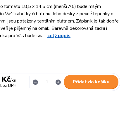
 o formátu 18,5 x 14,5 cm (menší A5) bude milým
o Vaší kabelky či batohu. Jeho desky z pevné lepenky o
mm, jsou potaženy textilním plátnem. Zápisník je tak dobře
oveň je příjemný na omak. Barevně dekorovaná zadní i
dka pro Vás bude sna...
celý popis
 Kč
/
ks
Přidat do košíku
bez DPH