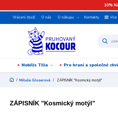
10% NA
Vrácení zboží
O nás
O nákupu
Kontakty
Více
Nobilis Tilia
Pro hraní a společné chv
Miluše Gloserová
ZÁPISNÍK "Kosmický motýl"
ZÁPISNÍK "Kosmický motýl"