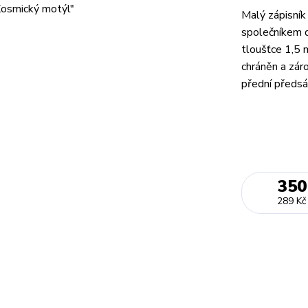
Malý zápisník
společníkem d
tloušťce 1,5 
chráněn a zár
přední předsá
350
289 Kč