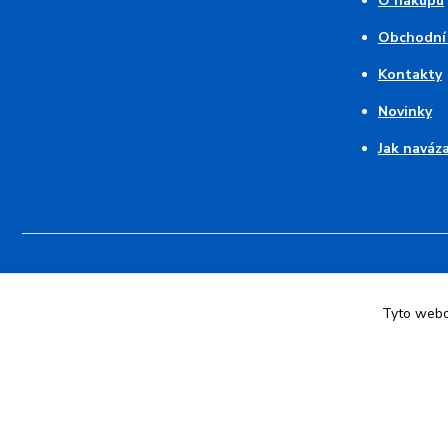
O nákupu
Obchodní
Kontakty
Novinky
Jak naváz
Tyto webov
© 2026 Pruhovaný kocour - modré pruhy 💙 srdce z duhy | Vytvoři