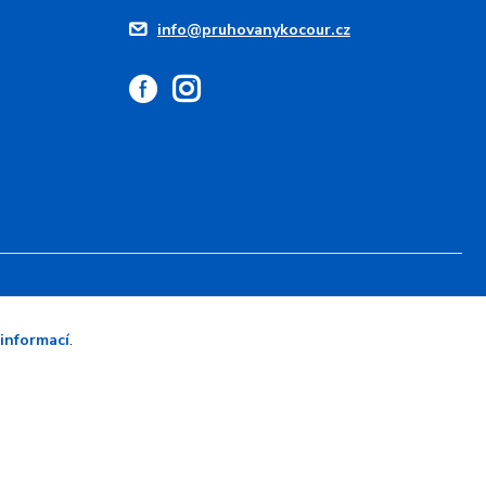
info@pruhovanykocour.cz
 informací
.
Vytvořeno na
Eshop-rychle.cz