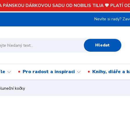
 PÁNSKOU DÁRKOVOU SADU OD NOBILIS TILIA 💙 PLATÍ OD 
Nevíte si rady? Zav
Hledat
íle
Pro radost a inspiraci
Knihy, diáře a 
luneční kočky