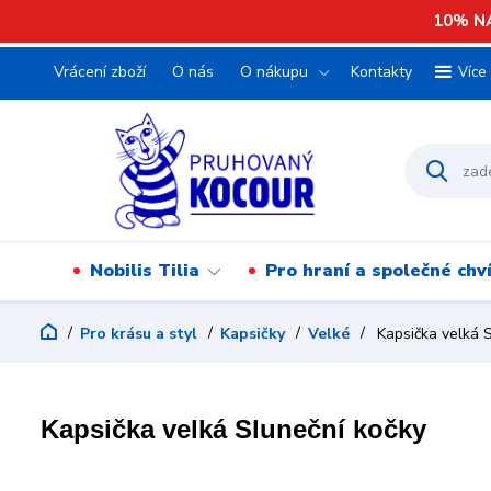
10% NA
Vrácení zboží
O nás
O nákupu
Kontakty
Více
Nobilis Tilia
Pro hraní a společné chv
Pro krásu a styl
Kapsičky
Velké
Kapsička velká S
Kapsička velká Sluneční kočky