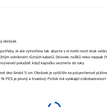
ký obrázek.
 potřeby. Je ale vytvořena tak, abyste v ní mohli nosit blok velik
ežitým ochráncem různých kabelů, čelovek, nožíků nebo naopak č
 a rozveselí pokaždé, když kapsičku vezmete do ruky.
ené dno široké 5 cm. Obrázek je vytištěn na polyesterové plátno,
 PES je pevný a trvanlivý. Potisk má vynikající stálobarevnost.