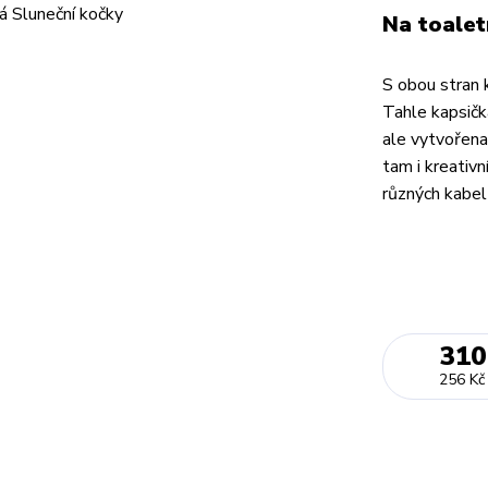
Na toalet
S obou stran k
Tahle kapsička
ale vytvořena 
tam i kreativ
různých kabelů
310
256 Kč