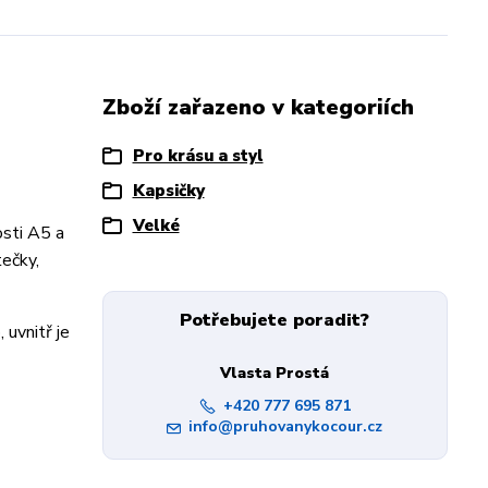
Zboží zařazeno v kategoriích
Pro krásu a styl
Kapsičky
Velké
osti A5 a
tečky,
Potřebujete poradit?
 uvnitř je
Vlasta Prostá
+420 777 695 871
info@pruhovanykocour.cz