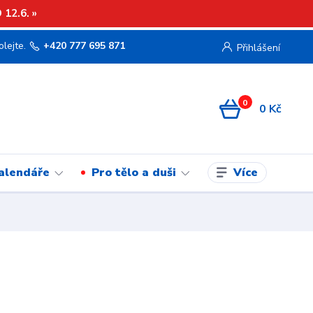
12.6. »
olejte.
+420 777 695 871
Přihlášení
0
0 Kč
Více
kalendáře
Pro tělo a duši