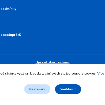
 podmínky
at spolupráci?
Upravit sběr cookies.
é stránky využívají k poskytování svých služeb soubory cookies.
Více
l
Jan Maier
.
Souhlasím
Nastavení