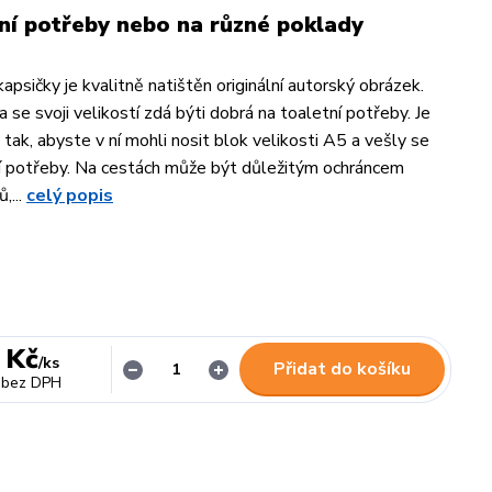
ní potřeby nebo na různé poklady
apsičky je kvalitně natištěn originální autorský obrázek.
 se svoji velikostí zdá býti dobrá na toaletní potřeby. Je
tak, abyste v ní mohli nosit blok velikosti A5 a vešly se
ní potřeby. Na cestách může být důležitým ochráncem
,...
celý popis
 Kč
/
ks
Přidat do košíku
bez DPH