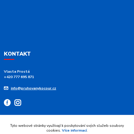
KONTAKT
Vlasta Prostá
+420 777 695 871
info@pruhovanykocour.cz
Tyto webové stránky využívají k poskytování svých služeb soubory
cookies.
Více informací
.
Upravit sběr cookies.