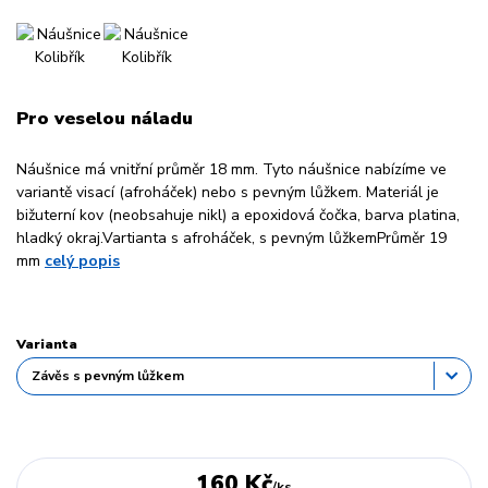
Pro veselou náladu
Náušnice má vnitřní průměr 18 mm. Tyto náušnice nabízíme ve
variantě visací (afroháček) nebo s pevným lůžkem. Materiál je
bižuterní kov (neobsahuje nikl) a epoxidová čočka, barva platina,
hladký okraj.Vartianta s afroháček, s pevným lůžkemPrůměr 19
mm
celý popis
Varianta
160 Kč
/
ks