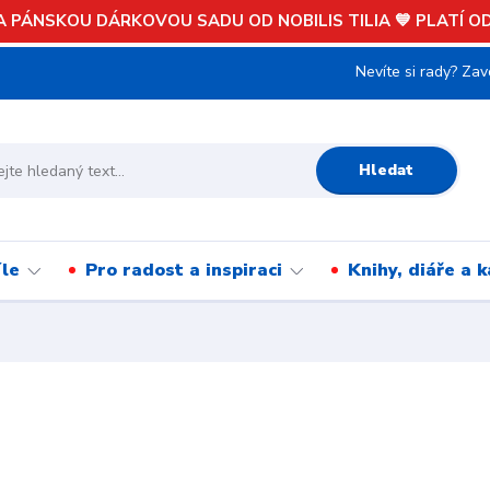
 PÁNSKOU DÁRKOVOU SADU OD NOBILIS TILIA 💙 PLATÍ OD 
Nevíte si rady? Zav
Hledat
íle
Pro radost a inspiraci
Knihy, diáře a 