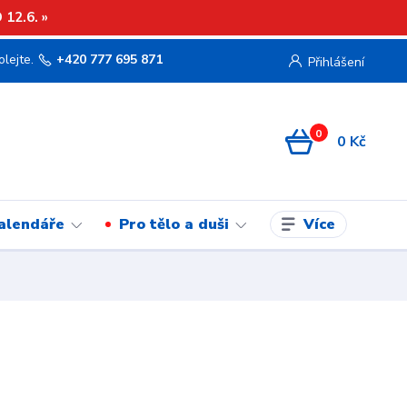
12.6. »
olejte.
+420 777 695 871
Přihlášení
0
0 Kč
Více
kalendáře
Pro tělo a duši