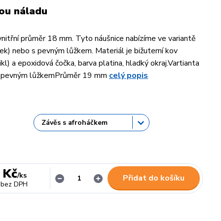
ou náladu
nitřní průměr 18 mm. Tyto náušnice nabízíme ve variantě
ček) nebo s pevným lůžkem. Materiál je bižuterní kov
kl) a epoxidová čočka, barva platina, hladký okraj.Vartianta
 s pevným lůžkemPrůměr 19 mm
celý popis
 Kč
/
ks
Přidat do košíku
bez DPH