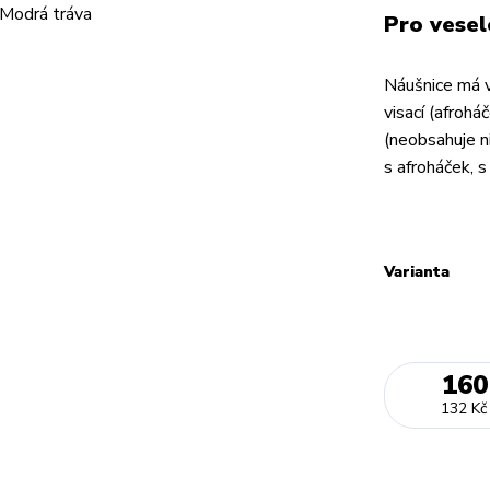
Pro vesel
Náušnice má v
visací (afrohá
(neobsahuje ni
s afroháček,
Varianta
160
132 Kč