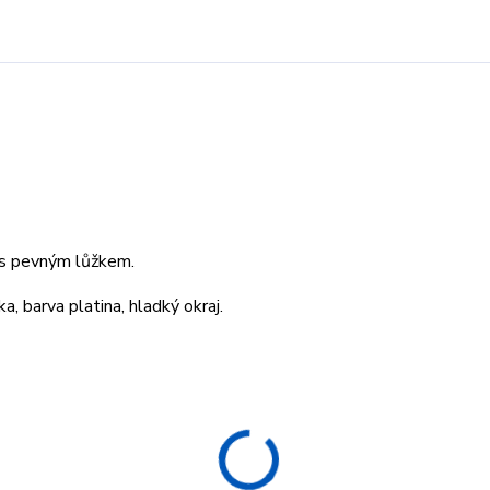
o s pevným lůžkem.
a, barva platina, hladký okraj.