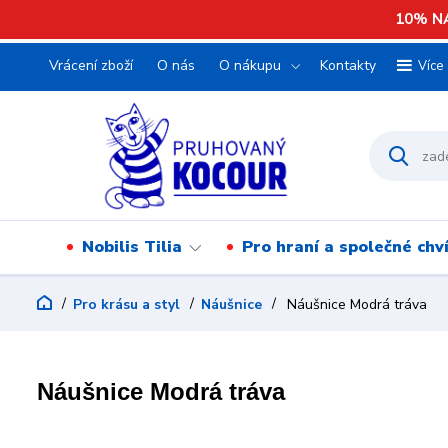
10% NA
Vrácení zboží
O nás
O nákupu
Kontakty
Více
Nobilis Tilia
Pro hraní a společné chv
Pro krásu a styl
Náušnice
Náušnice Modrá tráva
Náušnice Modrá tráva