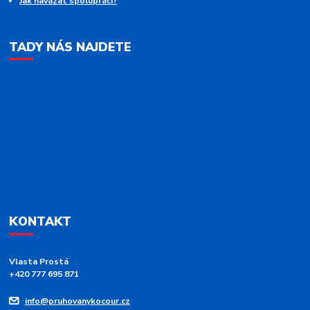
Jak navázat spolupráci?
TADY NÁS NAJDETE
KONTAKT
Vlasta Prostá
+420 777 695 871
info@pruhovanykocour.cz