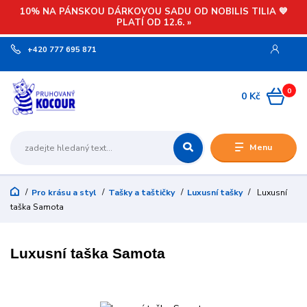
10% NA PÁNSKOU DÁRKOVOU SADU OD NOBILIS TILIA 💙
PLATÍ OD 12.6. »
+420 777 695 871
0
0 Kč
Menu
Pro krásu a styl
Tašky a taštičky
Luxusní tašky
Luxusní
taška Samota
Luxusní taška Samota