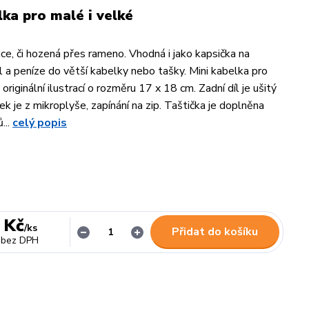
lka pro malé i velké
uce, či hozená přes rameno. Vhodná i jako kapsička na
l a peníze do větší kabelky nebo tašky. Mini kabelka pro
 originální ilustrací o rozměru 17 x 18 cm. Zadní díl je ušitý
řek je z mikroplyše, zapínání na zip. Taštička je doplněna
...
celý popis
 Kč
/
ks
Přidat do košíku
bez DPH