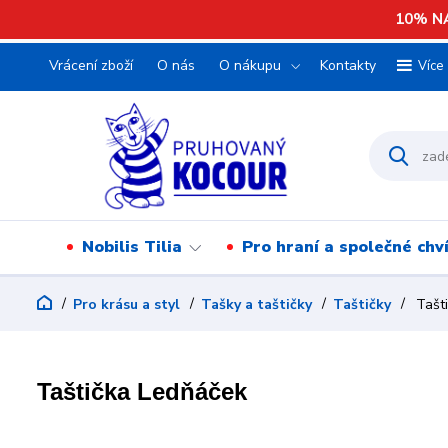
10% NA
Vrácení zboží
O nás
O nákupu
Kontakty
Více
Nobilis Tilia
Pro hraní a společné chv
Pro krásu a styl
Tašky a taštičky
Taštičky
Tašti
Taštička Ledňáček