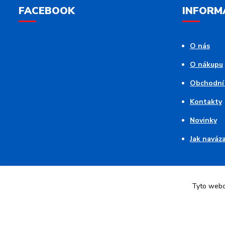
FACEBOOK
INFORM
O nás
O nákupu
Obchodní
Kontakty
Novinky
Jak naváz
Tyto webov