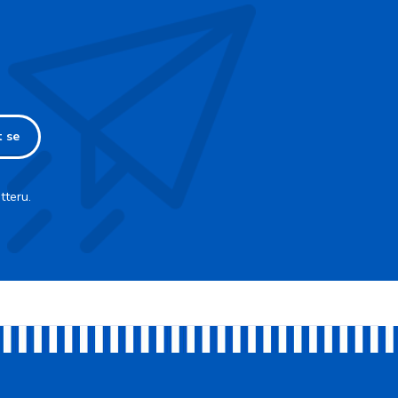
t se
tteru.