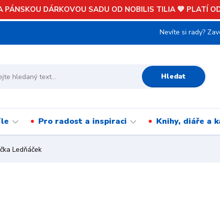
 PÁNSKOU DÁRKOVOU SADU OD NOBILIS TILIA 💙 PLATÍ OD 
Nevíte si rady? Zav
Hledat
íle
Pro radost a inspiraci
Knihy, diáře a 
čka Ledňáček