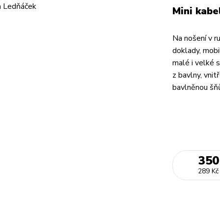
Mini kabe
Na nošení v r
doklady, mobi
malé i velké s
z bavlny, vnit
bavlněnou šňů
350
289 Kč