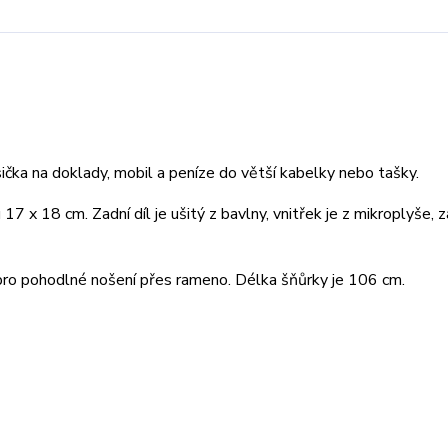
sička na doklady, mobil a peníze do větší kabelky nebo tašky.
 17 x 18 cm. Zadní díl je ušitý z bavlny, vnitřek je z mikroplyše, z
pro pohodlné nošení přes rameno. Délka šňůrky je 106 cm.