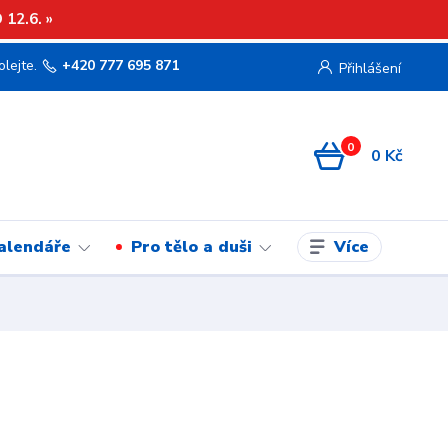
12.6. »
olejte.
+420 777 695 871
Přihlášení
0
0 Kč
Více
kalendáře
Pro tělo a duši