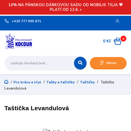
10% NA PÁNSKOU DÁRKOVOU SADU OD NOBILIS TILIA 💙
PLATÍ OD 12.6. »
+420 777 695 871
0
0 Kč
Menu
Pro krásu a styl
Tašky a taštičky
Taštičky
Taštička
Levandulová
Taštička Levandulová