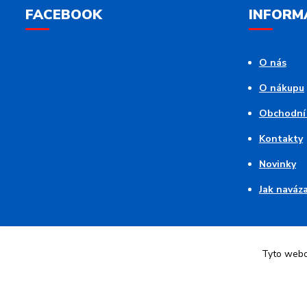
FACEBOOK
INFORM
O nás
O nákupu
Obchodní
Kontakty
Novinky
Jak naváz
Tyto webov