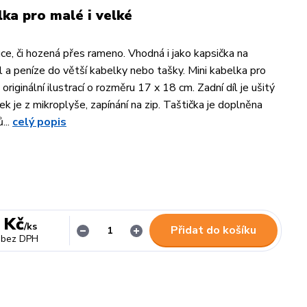
lka pro malé i velké
uce, či hozená přes rameno. Vhodná i jako kapsička na
l a peníze do větší kabelky nebo tašky. Mini kabelka pro
 originální ilustrací o rozměru 17 x 18 cm. Zadní díl je ušitý
řek je z mikroplyše, zapínání na zip. Taštička je doplněna
...
celý popis
 Kč
/
ks
Přidat do košíku
bez DPH