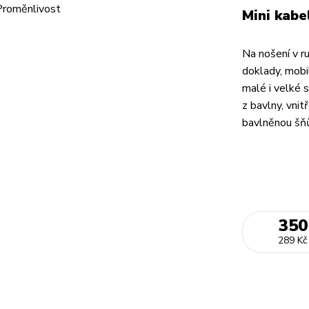
Mini kabe
Na nošení v r
doklady, mobi
malé i velké s
z bavlny, vnit
bavlněnou šňů
350
289 Kč