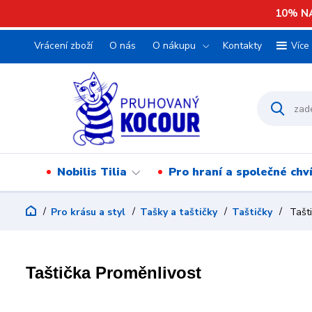
10% NA
Vrácení zboží
O nás
O nákupu
Kontakty
Více
Nobilis Tilia
Pro hraní a společné chv
Pro krásu a styl
Tašky a taštičky
Taštičky
Tašti
Taštička Proměnlivost