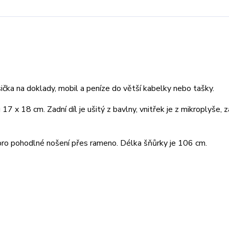
sička na doklady, mobil a peníze do větší kabelky nebo tašky.
 17 x 18 cm. Zadní díl je ušitý z bavlny, vnitřek je z mikroplyše, z
pro pohodlné nošení přes rameno. Délka šňůrky je 106 cm.