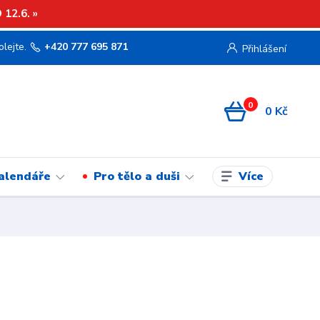
12.6. »
olejte.
+420 777 695 871
Přihlášení
0
0 Kč
Více
kalendáře
Pro tělo a duši