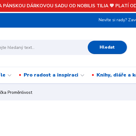
 PÁNSKOU DÁRKOVOU SADU OD NOBILIS TILIA 💙 PLATÍ OD 
Nevíte si rady? Zav
Hledat
íle
Pro radost a inspiraci
Knihy, diáře a 
čka Proměnlivost