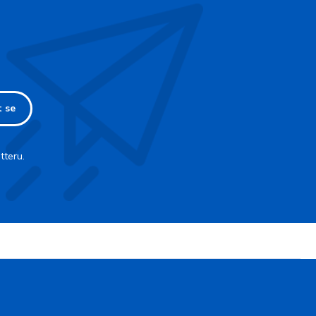
t se
tteru.