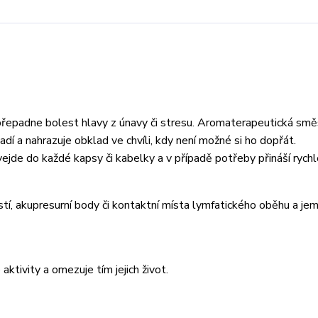
 přepadne bolest hlavy z únavy či stresu. Aromaterapeutická smě
dí a nahrazuje obklad ve chvíli, kdy není možné si ho dopřát.
jde do každé kapsy či kabelky a v případě potřeby přináší rychl
stí, akupresurní body či kontaktní místa lymfatického oběhu a je
aktivity a omezuje tím jejich život.