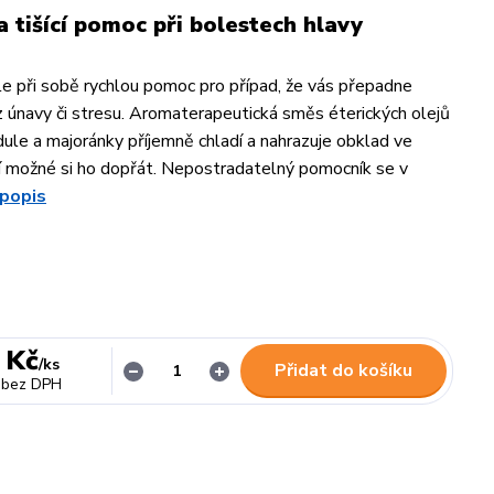
a tišící pomoc při bolestech hlavy
e při sobě rychlou pomoc pro případ, že vás přepadne
z únavy či stresu. Aromaterapeutická směs éterických olejů
dule a majoránky příjemně chladí a nahrazuje obklad ve
ení možné si ho dopřát. Nepostradatelný pomocník se v
 popis
 Kč
/
ks
Přidat do košíku
bez DPH