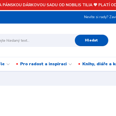
 PÁNSKOU DÁRKOVOU SADU OD NOBILIS TILIA 💙 PLATÍ OD 
Nevíte si rady? Zav
Hledat
íle
Pro radost a inspiraci
Knihy, diáře a 