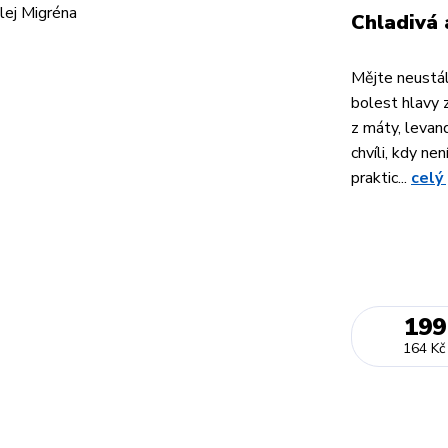
Chladivá 
Mějte neustál
bolest hlavy 
z máty, levan
chvíli, kdy n
praktic...
celý
199
164 Kč