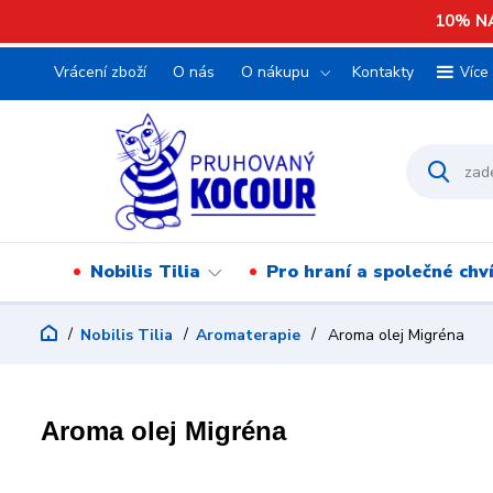
10% NA
Vrácení zboží
O nás
O nákupu
Kontakty
Více
Nobilis Tilia
Pro hraní a společné chv
Nobilis Tilia
Aromaterapie
Aroma olej Migréna
Aroma olej Migréna