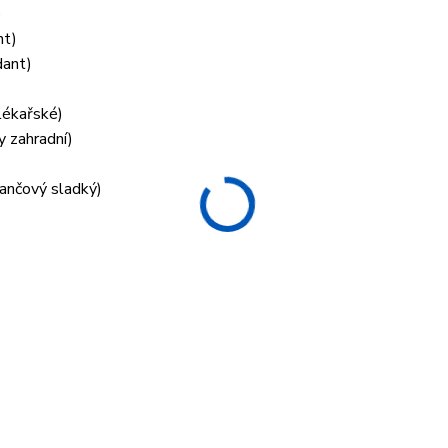
)
nt)
dant)
 lékařské)
y zahradní)
rančový sladký)