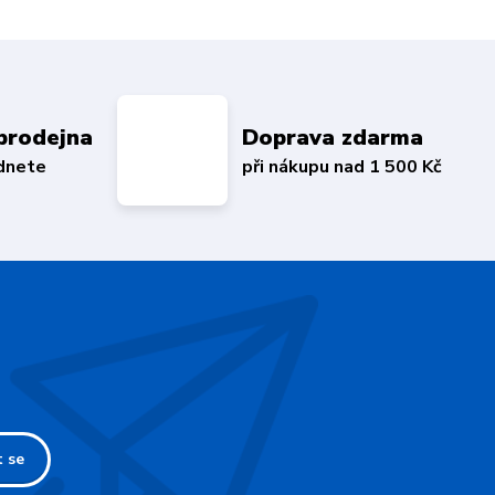
prodejna
Doprava zdarma
édnete
při nákupu nad 1 500 Kč
t se