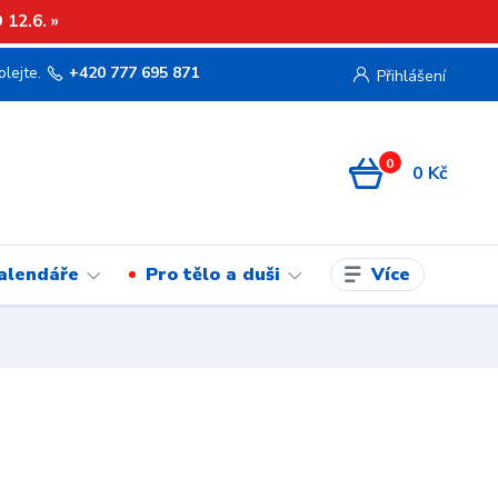
12.6. »
olejte.
+420 777 695 871
Přihlášení
0
0 Kč
Více
kalendáře
Pro tělo a duši