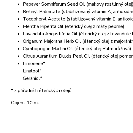
Papaver Somniferum Seed Oil (makový rostlinný olej
Retinyl Palmitate (stabilizovaný vitamin A, antioxida
Tocopheryl Acetate (stabilizovaný vitamin E, antioxi
Mentha Piperita Oil (éterický olej z máty peprné)
Lavandula Angustifolia Oil (éterický olej z levandule
Origanum Majorana Herb Oil (éterický olej z majoránk
Cymbopogon Martini Oil (éterický olej Palmorůžová)
Citrus Aurantium Dulcis Peel Oil (éterický olej pome
Limonene*
Linalool*
Geraniol*
* z přírodních éterických olejů
Objem: 10 ml.