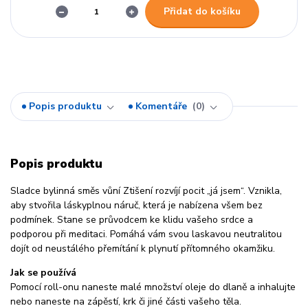
Přidat do košíku
Popis produktu
Komentáře
0
Popis produktu
Sladce bylinná směs vůní Ztišení rozvíjí pocit „já jsem“. Vznikla,
aby stvořila láskyplnou náruč, která je nabízena všem bez
podmínek. Stane se průvodcem ke klidu vašeho srdce a
podporou při meditaci. Pomáhá vám svou laskavou neutralitou
dojít od neustálého přemítání k plynutí přítomného okamžiku.
Jak se používá
Pomocí roll-onu naneste malé množství oleje do dlaně a inhalujte
nebo naneste na zápěstí, krk či jiné části vašeho těla.