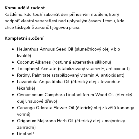
Komu udělá radost
Každému, kdo touží zakončit den přínosným rituálem, který
podpoří vlastní sebereflexi nad uplynulým časem. I tomu, kdo
chce láskyplně zakončit jógovou praxi.
Kompletní složení
Helianthus Annuus Seed Oil (slunečnicový olej v bio
kvalitě)
Coconut Alkanes (rostlinná alternativa silikonu)
Tocopheryl Acetate (stabilizovaný vitamin E, antioxidant)
Retinyl Palmitate (stabilizovaný vitamin A, antioxidant)
Lavandula Angustifolia Oil (éterický olej z levandule
lékařské)
Cinnamomum Camphora Linalooliferum Wood Oil (éterický
olej linaloové dřevo)
Cananga Odorata Flower Oil (éterický olej z květů kanangy
vonné)
Origanum Majorana Herb Oil (éterický olej z majoránky
zahradní)
Linalool*