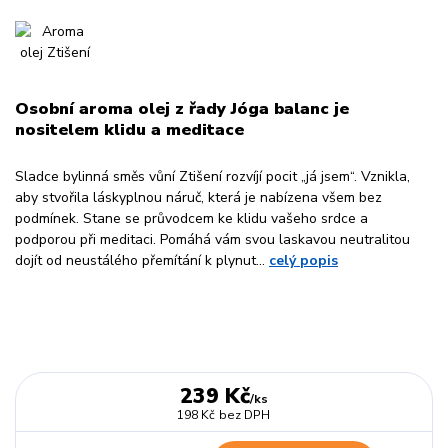
Osobní aroma olej z řady Jóga balanc je
nositelem klidu a meditace
Sladce bylinná směs vůní Ztišení rozvíjí pocit „já jsem“. Vznikla,
aby stvořila láskyplnou náruč, která je nabízena všem bez
podmínek. Stane se průvodcem ke klidu vašeho srdce a
podporou při meditaci. Pomáhá vám svou laskavou neutralitou
dojít od neustálého přemítání k plynut...
celý popis
239 Kč
/
ks
198 Kč
bez DPH