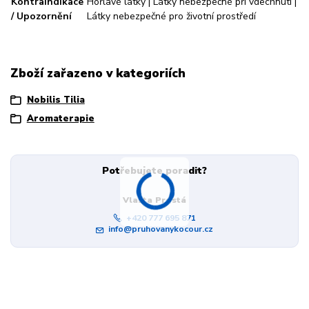
Kontraindikace
Hořlavé látky | Látky nebezpečné při vdechnutí |
/ Upozornění
Látky nebezpečné pro životní prostředí
Zboží zařazeno v kategoriích
Nobilis Tilia
Aromaterapie
Potřebujete poradit?
Vlasta Prostá
+420 777 695 871
info@pruhovanykocour.cz