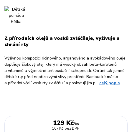
Z přírodních olejů a vosků zvláčňuje, vyživuje a
chrání rty
Výživnou kompozici ricinového, arganového a avokádového oleje
doplňuje šípkový olej, který má vysoký obsah beta-karotenů
a vitaminů a výjimečné antioxidační schopnosti. Chrání tak jemné
dětské rty před nepříznivými vlivy prostředí. Bambucké máslo
a přírodní včelí vosk rty zvláčňují a poskytují jim p...
celý popis
129 Kč
/
ks
107 Kč
bez DPH