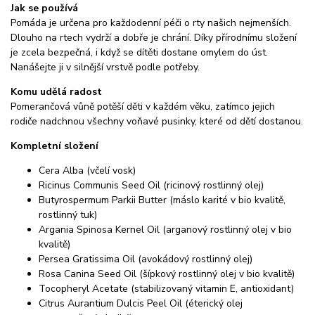
Jak se používá
Pomáda je určena pro každodenní péči o rty našich nejmenších.
Dlouho na rtech vydrží a dobře je chrání. Díky přírodnímu složení
je zcela bezpečná, i když se dítěti dostane omylem do úst.
Nanášejte ji v silnější vrstvě podle potřeby.
Komu udělá radost
Pomerančová vůně potěší děti v každém věku, zatímco jejich
rodiče nadchnou všechny voňavé pusinky, které od dětí dostanou.
Kompletní složení
Cera Alba (včelí vosk)
Ricinus Communis Seed Oil (ricinový rostlinný olej)
Butyrospermum Parkii Butter (máslo karité v bio kvalitě,
rostlinný tuk)
Argania Spinosa Kernel Oil (arganový rostlinný olej v bio
kvalitě)
Persea Gratissima Oil (avokádový rostlinný olej)
Rosa Canina Seed Oil (šípkový rostlinný olej v bio kvalitě)
Tocopheryl Acetate (stabilizovaný vitamin E, antioxidant)
Citrus Aurantium Dulcis Peel Oil (éterický olej