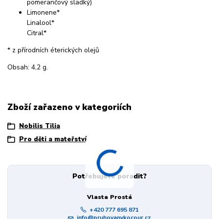
pomerančový sladký)
Limonene*
Linalool*
Citral*
* z přírodních éterických olejů
Obsah: 4,2 g.
Zboží zařazeno v kategoriích
Nobilis Tilia
Pro děti a mateřství
Potřebujete poradit?
Vlasta Prostá
+420 777 695 871
info@pruhovanykocour.cz