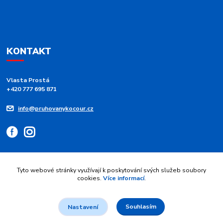
KONTAKT
Vlasta Prostá
+420 777 695 871
info@pruhovanykocour.cz
Tyto webové stránky využívají k poskytování svých služeb soubory
cookies.
Více informací
.
Upravit sběr cookies.
Souhlasím
© 2026 Pruhovaný kocour - modré pruhy 💙 srdce z duhy | Vytvořil
Jan
Nastavení
Maier
.