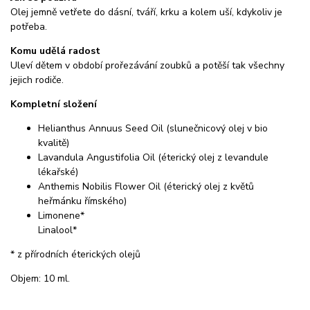
Olej jemně vetřete do dásní, tváří, krku a kolem uší, kdykoliv je
potřeba.
Komu udělá radost
Uleví dětem v období prořezávání zoubků a potěší tak všechny
jejich rodiče.
Kompletní složení
Helianthus Annuus Seed Oil (slunečnicový olej v bio
kvalitě)
Lavandula Angustifolia Oil (éterický olej z levandule
lékařské)
Anthemis Nobilis Flower Oil (éterický olej z květů
heřmánku římského)
Limonene*
Linalool*
* z přírodních éterických olejů
Objem: 10 ml.