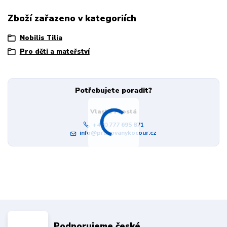
Zboží zařazeno v kategoriích
Nobilis Tilia
Pro děti a mateřství
Potřebujete poradit?
Vlasta Prostá
+420 777 695 871
info@pruhovanykocour.cz
Podporujeme české