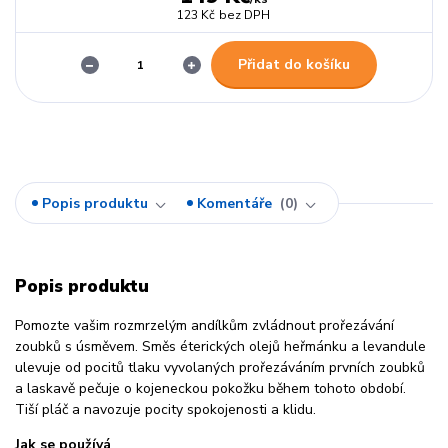
123 Kč
bez DPH
Přidat do košíku
Popis produktu
Komentáře
0
Popis produktu
Pomozte vašim rozmrzelým andílkům zvládnout prořezávání
zoubků s úsměvem. Směs éterických olejů heřmánku a levandule
ulevuje od pocitů tlaku vyvolaných prořezáváním prvních zoubků
a laskavě pečuje o kojeneckou pokožku během tohoto období.
Tiší pláč a navozuje pocity spokojenosti a klidu.
Jak se používá