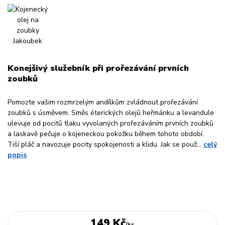
Konejšivý služebník při prořezávání prvních
zoubků
Pomozte vašim rozmrzelým andílkům zvládnout prořezávání
zoubků s úsměvem. Směs éterických olejů heřmánku a levandule
ulevuje od pocitů tlaku vyvolaných prořezáváním prvních zoubků
a laskavě pečuje o kojeneckou pokožku během tohoto období.
Tiší pláč a navozuje pocity spokojenosti a klidu. Jak se použ...
celý
popis
149 Kč
/
ks