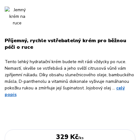
Příjemný, rychle vstřebatelný krém pro běžnou
péči o ruce
Tento lehký hydratační krém budete mít rádi vždycky po ruce.
Nemastí, skvěle se vstřebává a jeho svěží citrusová vůně vám
zpříjemní náladu. Díky obsahu slunečnicového oleje, bambuckého
másla, D-panthenolu a vitaminů dokonale vyživuje namáhanou
pokožku rukou a zmírňuje její šupinatost. Jojobový olej ...
celý
popis
329 Kč
/
ks