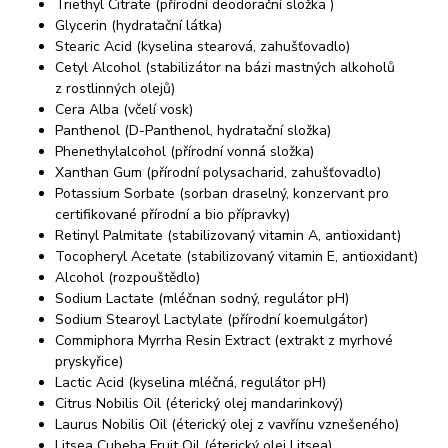
Triethyl Citrate (přírodní deodorační složka )
Glycerin (hydratační látka)
Stearic Acid (kyselina stearová, zahušťovadlo)
Cetyl Alcohol (stabilizátor na bázi mastných alkoholů
z rostlinných olejů)
Cera Alba (včelí vosk)
Panthenol (D-Panthenol, hydratační složka)
Phenethylalcohol (přírodní vonná složka)
Xanthan Gum (přírodní polysacharid, zahušťovadlo)
Potassium Sorbate (sorban draselný, konzervant pro
certifikované přírodní a bio přípravky)
Retinyl Palmitate (stabilizovaný vitamin A, antioxidant)
Tocopheryl Acetate (stabilizovaný vitamin E, antioxidant)
Alcohol (rozpouštědlo)
Sodium Lactate (mléčnan sodný, regulátor pH)
Sodium Stearoyl Lactylate (přírodní koemulgátor)
Commiphora Myrrha Resin Extract (extrakt z myrhové
pryskyřice)
Lactic Acid (kyselina mléčná, regulátor pH)
Citrus Nobilis Oil (éterický olej mandarinkový)
Laurus Nobilis Oil (éterický olej z vavřínu vznešeného)
Litsea Cubeba Fruit Oil (éterický olej Litsea)