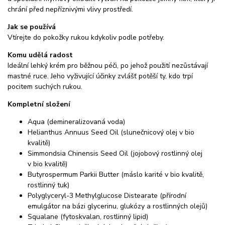
chrání před nepříznivými vlivy prostředí.
Jak se používá
Vtírejte do pokožky rukou kdykoliv podle potřeby.
Komu udělá radost
Ideální lehký krém pro běžnou péči, po jehož použití nezůstávají
mastné ruce. Jeho vyživující účinky zvlášť potěší ty, kdo trpí
pocitem suchých rukou.
Kompletní složení
Aqua (demineralizovaná voda)
Helianthus Annuus Seed Oil (slunečnicový olej v bio
kvalitě)
Simmondsia Chinensis Seed Oil (jojobový rostlinný olej
v bio kvalitě)
Butyrospermum Parkii Butter (máslo karité v bio kvalitě,
rostlinný tuk)
Polyglyceryl-3 Methylglucose Distearate (přírodní
emulgátor na bázi glycerinu, glukózy a rostlinných olejů)
Squalane (fytoskvalan, rostlinný lipid)