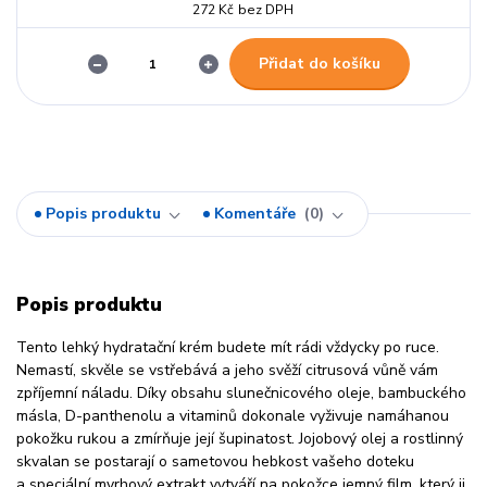
272 Kč
bez DPH
Přidat do košíku
Popis produktu
Komentáře
0
Popis produktu
Tento lehký hydratační krém budete mít rádi vždycky po ruce.
Nemastí, skvěle se vstřebává a jeho svěží citrusová vůně vám
zpříjemní náladu. Díky obsahu slunečnicového oleje, bambuckého
másla, D-panthenolu a vitaminů dokonale vyživuje namáhanou
pokožku rukou a zmírňuje její šupinatost. Jojobový olej a rostlinný
skvalan se postarají o sametovou hebkost vašeho doteku
a speciální myrhový extrakt vytváří na pokožce jemný film, který ji