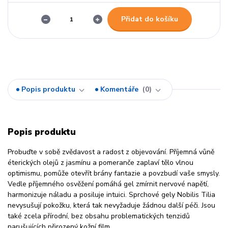
Přidat do košíku
Popis produktu
Komentáře
0
Popis produktu
Probuďte v sobě zvědavost a radost z objevování. Příjemná vůně
éterických olejů z jasmínu a pomeranče zaplaví tělo vlnou
optimismu, pomůže otevřít brány fantazie a povzbudí vaše smysly.
Vedle příjemného osvěžení pomáhá gel zmírnit nervové napětí,
harmonizuje náladu a posiluje intuici. Sprchové gely Nobilis Tilia
nevysušují pokožku, která tak nevyžaduje žádnou další péči. Jsou
také zcela přírodní, bez obsahu problematických tenzidů
narušujících přirozený kožní film.