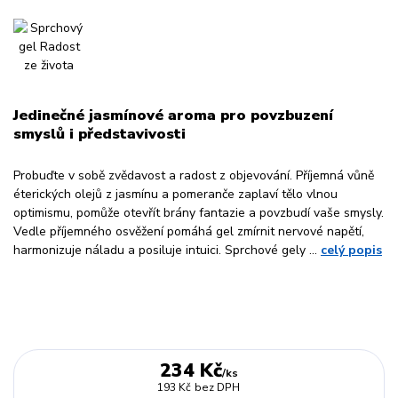
Jedinečné jasmínové aroma pro povzbuzení
smyslů i představivosti
Probuďte v sobě zvědavost a radost z objevování. Příjemná vůně
éterických olejů z jasmínu a pomeranče zaplaví tělo vlnou
optimismu, pomůže otevřít brány fantazie a povzbudí vaše smysly.
Vedle příjemného osvěžení pomáhá gel zmírnit nervové napětí,
harmonizuje náladu a posiluje intuici. Sprchové gely ...
celý popis
234 Kč
/
ks
193 Kč
bez DPH