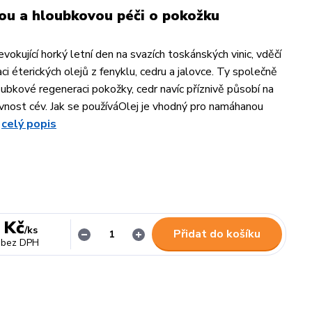
ou a hloubkovou péči o pokožku
evokující horký letní den na svazích toskánských vinic, vděčí
i éterických olejů z fenyklu, cedru a jalovce. Ty společně
loubkové regeneraci pokožky, cedr navíc příznivě působí na
vnost cév. Jak se používáOlej je vhodný pro namáhanou
.
celý popis
 Kč
/
ks
Přidat do košíku
bez DPH