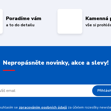
Poradíme vám
Kamenná 
a to do detailu
vše si prohl
Nepropásněte novinky, akce a slevy!
Přihlási
ouhlasím se
zpracováním osobních údajů
za účelem rozesílky newsle