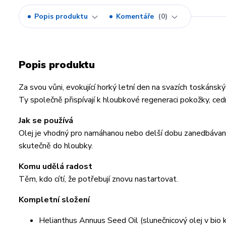
Popis produktu
Komentáře
0
Popis produktu
Za svou vůni, evokující horký letní den na svazích toskánskýc
Ty společně přispívají k hloubkové regeneraci pokožky, cedr
Jak se používá
Olej je vhodný pro namáhanou nebo delší dobu zanedbávanou
skutečně do hloubky.
Komu udělá radost
Těm, kdo cítí, že potřebují znovu nastartovat.
Kompletní složení
Helianthus Annuus Seed Oil (slunečnicový olej v bio k