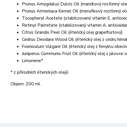
Prunus Amygdalus Dulcis Oil (mandlový rostlinný ole
Prunus Armeniaca Kernel Oil (meruňkový rostlinný ole
Tocopheryl Acetate (stabilizovaný vitamin E, antioxi
Retinyl Palmitate (stabilizovaný vitamin A, antioxida
Citrus Grandis Peel Oil (éterický olej grapefruitový)
Cedrus Deodara Wood Oil (éterický olej z cedru hima
Foeniculum Vulgare Oil (éterický olej z fenyklu obec
Juniperus Communis Fruit Oil (éterický olej z jalovce
Limonene*
* z přírodních éterických olejů
Objem: 200 ml.