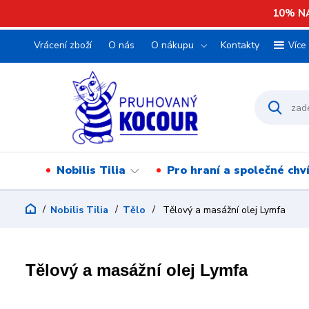
10% NA
Vrácení zboží
O nás
O nákupu
Kontakty
Více
Nobilis Tilia
Pro hraní a společné chv
Nobilis Tilia
Tělo
Tělový a masážní olej Lymfa
Tělový a masážní olej Lymfa