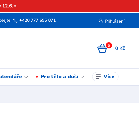
12.6. »
olejte.
+420 777 695 871
Přihlášení
0
0 Kč
Více
kalendáře
Pro tělo a duši