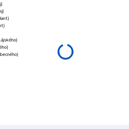
j)
j)
dant)
nt)
lájského)
ného)
 obecného)