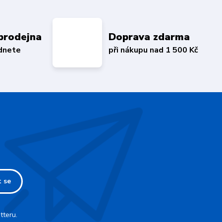
prodejna
Doprava zdarma
édnete
při nákupu nad 1 500 Kč
t se
tteru.