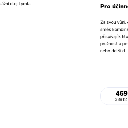
Pro účinn
Za svou vůni, 
směs kombinac
přispívají k h
pružnost a pe
nebo delší d..
469
388 Kč