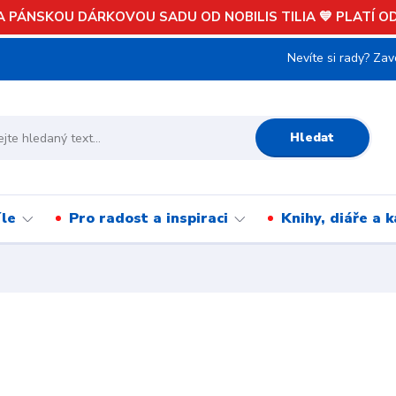
 PÁNSKOU DÁRKOVOU SADU OD NOBILIS TILIA 💙 PLATÍ OD 
Nevíte si rady? Zav
Hledat
íle
Pro radost a inspiraci
Knihy, diáře a 